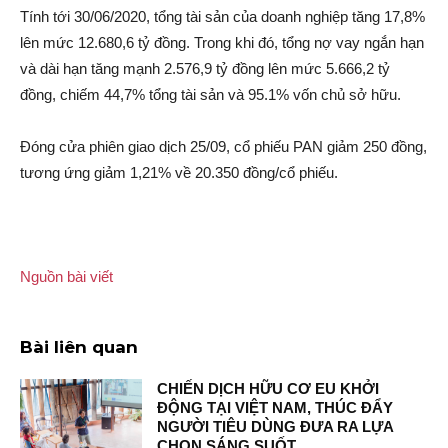
Tính tới 30/06/2020, tổng tài sản của doanh nghiệp tăng 17,8%
lên mức 12.680,6 tỷ đồng. Trong khi đó, tổng nợ vay ngắn hạn
và dài hạn tăng mạnh 2.576,9 tỷ đồng lên mức 5.666,2 tỷ
đồng, chiếm 44,7% tổng tài sản và 95.1% vốn chủ sở hữu.
Đóng cửa phiên giao dịch 25/09, cổ phiếu PAN giảm 250 đồng,
tương ứng giảm 1,21% về 20.350 đồng/cổ phiếu.
Nguồn bài viết
Bài liên quan
CHIẾN DỊCH HỮU CƠ EU KHỞI
ĐỘNG TẠI VIỆT NAM, THÚC ĐẨY
NGƯỜI TIÊU DÙNG ĐƯA RA LỰA
CHỌN SÁNG SUỐT