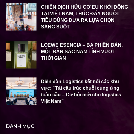
CHIẾN DỊCH HỮU CƠ EU KHỞI ĐỘNG
TẠI VIỆT NAM, THÚC ĐẨY NGƯỜI
TIÊU DÙNG ĐƯA RA LỰA CHỌN
SÁNG SUỐT
LOEWE ESENCIA – BA PHIÊN BẢN,
MỘT BẢN SẮC NAM TÍNH VƯỢT
THỜI GIAN
Diễn đàn Logistics kết nối các khu
vực: “Tái cấu trúc chuỗi cung ứng
toàn cầu – Cơ hội mới cho logistics
Việt Nam”
DANH MỤC