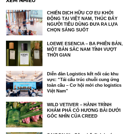
XEM NHIỀU
CHIẾN DỊCH HỮU CƠ EU KHỞI
ĐỘNG TẠI VIỆT NAM, THÚC ĐẨY
NGƯỜI TIÊU DÙNG ĐƯA RA LỰA
CHỌN SÁNG SUỐT
LOEWE ESENCIA – BA PHIÊN BẢN,
MỘT BẢN SẮC NAM TÍNH VƯỢT
THỜI GIAN
Diễn đàn Logistics kết nối các khu
vực: “Tái cấu trúc chuỗi cung ứng
toàn cầu – Cơ hội mới cho logistics
Việt Nam”
WILD VETIVER – HÀNH TRÌNH
KHÁM PHÁ CỎ HƯƠNG BÀI DƯỚI
GÓC NHÌN CỦA CREED