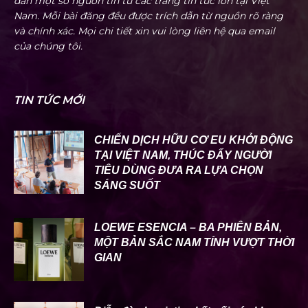
dẫn một số nguồn tin từ các trang tin tức lớn tại Việt
Nam. Mỗi bài đăng đều được trích dẫn từ nguồn rõ ràng
và chính xác. Mọi chi tiết xin vui lòng liên hệ qua email
của chúng tôi.
TIN TỨC MỚI
CHIẾN DỊCH HỮU CƠ EU KHỞI ĐỘNG
TẠI VIỆT NAM, THÚC ĐẨY NGƯỜI
TIÊU DÙNG ĐƯA RA LỰA CHỌN
SÁNG SUỐT
LOEWE ESENCIA – BA PHIÊN BẢN,
MỘT BẢN SẮC NAM TÍNH VƯỢT THỜI
GIAN