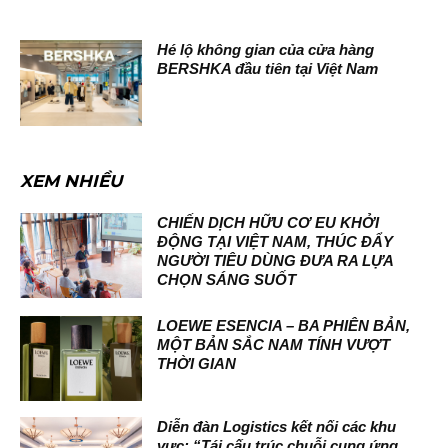
Hé lộ không gian của cửa hàng
BERSHKA đầu tiên tại Việt Nam
XEM NHIỀU
CHIẾN DỊCH HỮU CƠ EU KHỞI
ĐỘNG TẠI VIỆT NAM, THÚC ĐẨY
NGƯỜI TIÊU DÙNG ĐƯA RA LỰA
CHỌN SÁNG SUỐT
LOEWE ESENCIA – BA PHIÊN BẢN,
MỘT BẢN SẮC NAM TÍNH VƯỢT
THỜI GIAN
Diễn đàn Logistics kết nối các khu
vực: “Tái cấu trúc chuỗi cung ứng