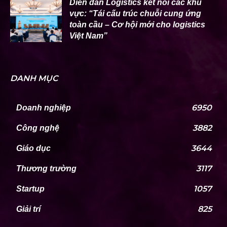
Diễn đàn Logistics kết nối các khu
vực: “Tái cấu trúc chuỗi cung ứng
toàn cầu – Cơ hội mới cho logistics
Việt Nam”
DANH MỤC
6950
Doanh nghiệp
3882
Công nghệ
3644
Giáo dục
3117
Thương trường
1057
Startup
825
Giải trí