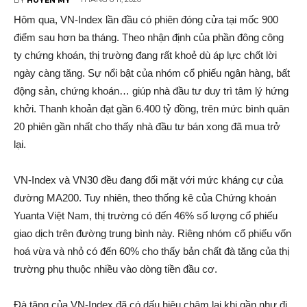
Hôm qua, VN-Index lần đầu có phiên đóng cửa tại mốc 900
điểm sau hơn ba tháng. Theo nhận định của phần đông công
ty chứng khoán, thị trường đang rất khoẻ dù áp lực chốt lời
ngày càng tăng. Sự nổi bật của nhóm cổ phiếu ngân hàng, bất
động sản, chứng khoán… giúp nhà đầu tư duy trì tâm lý hứng
khởi. Thanh khoản đạt gần 6.400 tỷ đồng, trên mức bình quân
20 phiên gần nhất cho thấy nhà đầu tư bán xong đã mua trở
lại.
VN-Index và VN30 đều đang đối mặt với mức kháng cự của
đường MA200. Tuy nhiên, theo thống kê của Chứng khoán
Yuanta Việt Nam, thị trường có đến 46% số lượng cổ phiếu
giao dịch trên đường trung bình này. Riêng nhóm cổ phiếu vốn
hoá vừa và nhỏ có đến 60% cho thấy bản chất đà tăng của thị
trường phụ thuộc nhiều vào dòng tiền đầu cơ.
Đà tăng của VN-Index đã có dấu hiệu chậm lại khi gần như đi