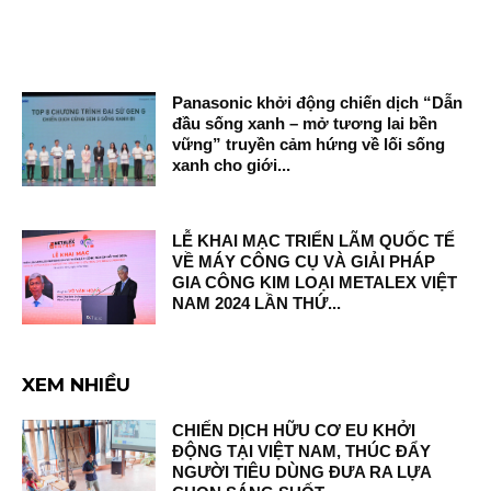
Panasonic khởi động chiến dịch “Dẫn
đầu sống xanh – mở tương lai bền
vững” truyền cảm hứng về lối sống
xanh cho giới...
LỄ KHAI MẠC TRIỂN LÃM QUỐC TẾ
VỀ MÁY CÔNG CỤ VÀ GIẢI PHÁP
GIA CÔNG KIM LOẠI METALEX VIỆT
NAM 2024 LẦN THỨ...
XEM NHIỀU
CHIẾN DỊCH HỮU CƠ EU KHỞI
ĐỘNG TẠI VIỆT NAM, THÚC ĐẨY
NGƯỜI TIÊU DÙNG ĐƯA RA LỰA