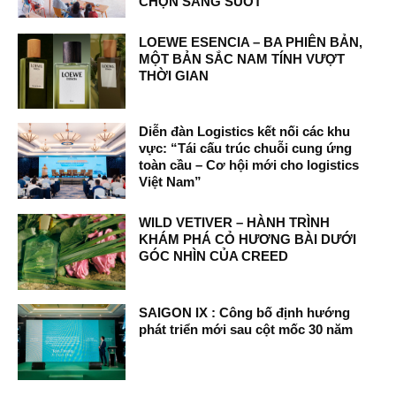
CHỌN SÁNG SUỐT
LOEWE ESENCIA – BA PHIÊN BẢN,
MỘT BẢN SẮC NAM TÍNH VƯỢT
THỜI GIAN
Diễn đàn Logistics kết nối các khu
vực: “Tái cấu trúc chuỗi cung ứng
toàn cầu – Cơ hội mới cho logistics
Việt Nam”
WILD VETIVER – HÀNH TRÌNH
KHÁM PHÁ CỎ HƯƠNG BÀI DƯỚI
GÓC NHÌN CỦA CREED
SAIGON IX : Công bố định hướng
phát triển mới sau cột mốc 30 năm