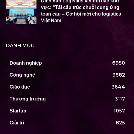
Diễn đàn Logistics kết nối các khu
vực: “Tái cấu trúc chuỗi cung ứng
toàn cầu – Cơ hội mới cho logistics
Việt Nam”
DANH MỤC
6950
Doanh nghiệp
3882
Công nghệ
3644
Giáo dục
3117
Thương trường
1057
Startup
825
Giải trí