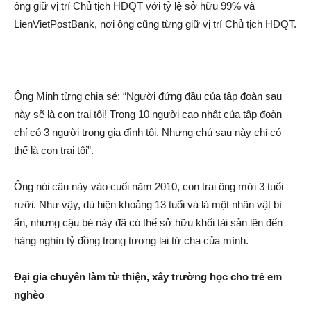
ông giữ vị trí Chủ tịch HĐQT với tỷ lệ sở hữu 99% và
LienVietPostBank, nơi ông cũng từng giữ vị trí Chủ tịch HĐQT.
Ông Minh từng chia sẻ: “Người đứng đầu của tập đoàn sau
này sẽ là con trai tôi! Trong 10 người cao nhất của tập đoàn
chỉ có 3 người trong gia đình tôi. Nhưng chủ sau này chỉ có
thể là con trai tôi”.
Ông nói câu này vào cuối năm 2010, con trai ông mới 3 tuổi
rưỡi. Như vậy, dù hiện khoả‌ng 13 tuổi và là một nhân vật bí
ẩn, nhưng cậ‌u b‌é này đã có thể sở hữu khối tài sả‌n lên đến
hàng nghìn tỷ đồng trong tương lai từ cha của mình.
Đại gia chuyên làm từ thiện, xây trường học cho trẻ em
nghèo