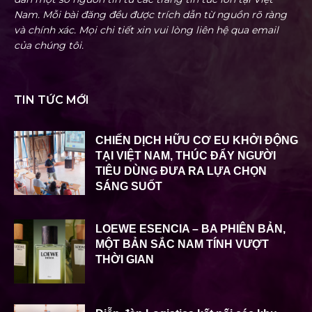
Nam. Mỗi bài đăng đều được trích dẫn từ nguồn rõ ràng
và chính xác. Mọi chi tiết xin vui lòng liên hệ qua email
của chúng tôi.
TIN TỨC MỚI
CHIẾN DỊCH HỮU CƠ EU KHỞI ĐỘNG
TẠI VIỆT NAM, THÚC ĐẨY NGƯỜI
TIÊU DÙNG ĐƯA RA LỰA CHỌN
SÁNG SUỐT
LOEWE ESENCIA – BA PHIÊN BẢN,
MỘT BẢN SẮC NAM TÍNH VƯỢT
THỜI GIAN