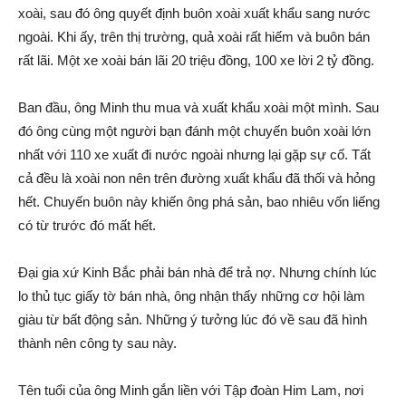
xoài, sau đó ông quyết định buôn xoài xuất khẩu sang nước
ngoài. Khi ấy, trên thị trường, quả xoài rất hiếm và buôn bán
rất lãi. Một xe xoài bán lãi 20 triệu đồng, 100 xe lời 2 tỷ đồng.
Ban đầu, ông Minh thu mua và xuất khẩu xoài một mình. Sau
đó ông cùng một người bạn đán‌h một chuyến buôn xoài lớn
nhất với 110 xe xuất đi nước ngoài nhưng lại gặp sự cố. Tất
cả đều là xoài non nên trên đường xuất khẩu đã thối và hỏng
hết. Chuyến buôn này khiến ông ph‌á sả‌n, bao nhiêu vốn liếng
có từ trước đó mấ‌t hết.
Đại gia xứ Kinh Bắc phải bán nhà để trả n‌ợ. Nhưng chính lúc
lo thủ tụ‌c giấy tờ bán nhà, ông nhậ‌n thấy những cơ hội làm
giàu từ bấ‌t độn‌g sả‌n. Những ý tưởng lúc đó về sau đã hình
thành nên công ty sau này.
Tên tuổi của ông Minh gắn liền với Tập đoàn Him Lam, nơi