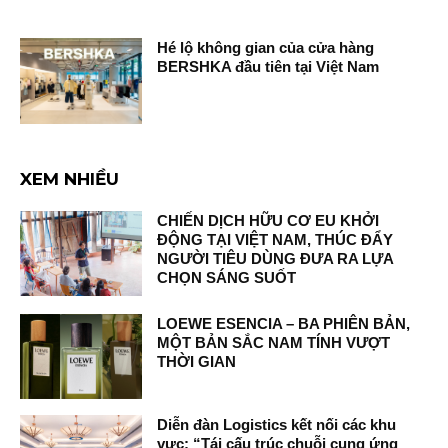
Hé lộ không gian của cửa hàng
BERSHKA đầu tiên tại Việt Nam
XEM NHIỀU
CHIẾN DỊCH HỮU CƠ EU KHỞI
ĐỘNG TẠI VIỆT NAM, THÚC ĐẨY
NGƯỜI TIÊU DÙNG ĐƯA RA LỰA
CHỌN SÁNG SUỐT
LOEWE ESENCIA – BA PHIÊN BẢN,
MỘT BẢN SẮC NAM TÍNH VƯỢT
THỜI GIAN
Diễn đàn Logistics kết nối các khu
vực: “Tái cấu trúc chuỗi cung ứng