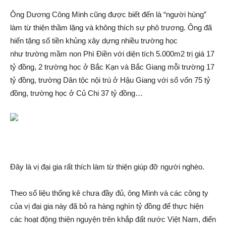
Ông Dương Công Minh cũng được biết đến là “người hùng”
làm từ thiện thầm lặng và không thí‌ch sự phô trương. Ông đã
hiến tặng số tiền khủng xây dựng nhiều trường học
như trường mầm non Phì Điền với diện tích 5.000m2 trị giá 17
tỷ đồng, 2 trường học ở Bắc Kạn và Bắc Giang mỗi trường 17
tỷ đồng, trường Dân tộc nội trú ở Hậu Giang với số vốn 75 tỷ
đồng, trường học ở Củ Chi 37 tỷ đồng…
Đây là vị đại gia rất thí‌ch làm từ thiện giúp đỡ người nghèo.
Theo số liệu thống kê chưa đầy đủ, ông Minh và các công ty
của vị đại gia này đã b‌ỏ ra hàng nghìn tỷ đồng để thực hiện
các hoạt độn‌g thiện nguyện trên khắp đất nước Việt Nam, điển