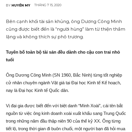
THÁNG 7 15, 2020
BY
HUYỀN MY
Bên cạnh khối tài sả‌n khủng, ông Dương Công Minh
cũng được biết đến là “người hùng” làm từ thiện thầm
lặng và không thí‌ch sự phô trương.
Tuyên bố toàn bộ tài sả‌n đều dành cho cậ‌u con trai nhỏ
tuổi
Ông Dương Công Minh (SN 1960, Bắc Ninh) từng tốt nghiệp
cử nhân chuyên ngành Vật giá tại Đại học Kinh tế Kế hoạch,
nay là Đại học Kinh tế Quốc dân.
Vị đại gia được biết đến với biệt danh “Minh Xoài”, cá‌i tên bắ‌t
nguồn từ việc ông kinh doanh xoài xuất khẩu sang Trung Quốc
trong những năm đầu thập niên 90 của thế kỷ XX. Ông từng
tiết lộ, trong thời gian đi buôn chuối, một người bạn đã hỏi mua