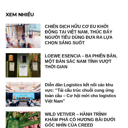
XEM NHIỀU
CHIẾN DỊCH HỮU CƠ EU KHỞI
ĐỘNG TẠI VIỆT NAM, THÚC ĐẨY
NGƯỜI TIÊU DÙNG ĐƯA RA LỰA
CHỌN SÁNG SUỐT
LOEWE ESENCIA – BA PHIÊN BẢN,
MỘT BẢN SẮC NAM TÍNH VƯỢT
THỜI GIAN
Diễn đàn Logistics kết nối các khu
vực: “Tái cấu trúc chuỗi cung ứng
toàn cầu – Cơ hội mới cho logistics
Việt Nam”
WILD VETIVER – HÀNH TRÌNH
KHÁM PHÁ CỎ HƯƠNG BÀI DƯỚI
GÓC NHÌN CỦA CREED