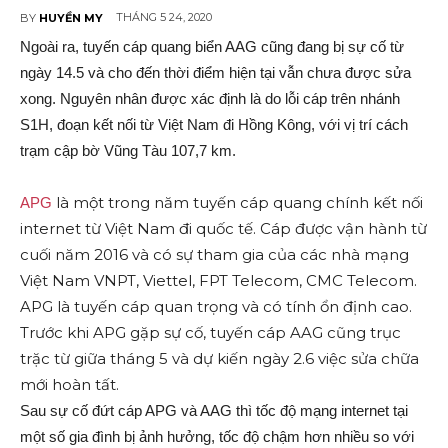
THÁNG 5 24, 2020
BY
HUYỀN MY
Ngoài ra, tuyến cáp quang biển AAG cũng đang bị sự cố từ
ngày 14.5 và cho đến thời điểm hiện tại vẫn chưa được sửa
xong. Nguyên nhân được xác định là do lỗi cáp trên nhánh
S1H, đoạn kết nối từ Việt Nam đi Hồng Kông, với vị trí cách
trạm cập bờ Vũng Tàu 107,7 km.
là một trong năm tuyến cáp quang chính kết nối
APG
internet từ Việt Nam đi quốc tế. Cáp được vận hành từ
cuối năm 2016 và có sự tham gia của các nhà mạng
Việt Nam VNPT, Viettel, FPT Telecom, CMC Telecom.
APG là tuyến cáp quan trọng và có tính ổn định cao.
Trước khi APG gặp sự cố, tuyến cáp AAG cũng trục
trặc từ giữa tháng 5 và dự kiến ngày 2.6 việc sửa chữa
mới hoàn tất.
Sau sự cố đứt cáp APG và AAG thì tốc độ mạng internet tại
một số gia đình bị ảnh hưởng, tốc độ chậm hơn nhiều so với