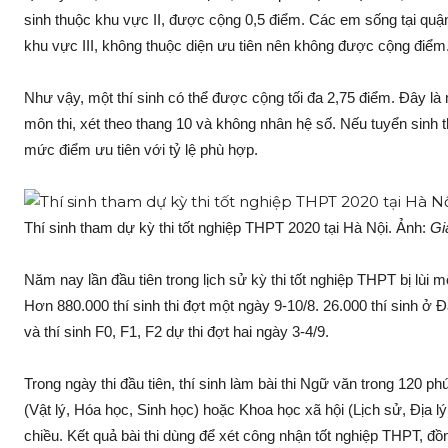
sinh thuộc khu vực II, được cộng 0,5 điểm. Các em sống tại quậ
khu vực III, không thuộc diện ưu tiên nên không được cộng điểm
Như vậy, một thí sinh có thể được cộng tối đa 2,75 điểm. Đây l
môn thi, xét theo thang 10 và không nhân hệ số. Nếu tuyển sinh
mức điểm ưu tiên với tỷ lệ phù hợp.
Thí sinh tham dự kỳ thi tốt nghiệp THPT 2020 tại Hà Nội. Ảnh:
Gi
Năm nay lần đầu tiên trong lịch sử kỳ thi tốt nghiệp THPT bị lùi
Hơn 880.000 thí sinh thi đợt một ngày 9-10/8. 26.000 thí sinh
và thí sinh F0, F1, F2 dự thi đợt hai ngày 3-4/9.
Trong ngày thi đầu tiên, thí sinh làm bài thi Ngữ văn trong 120 
(Vật lý, Hóa học, Sinh học) hoặc Khoa học xã hội (Lịch sử, Địa 
chiều. Kết quả bài thi dùng để xét công nhận tốt nghiệp THPT, đồn