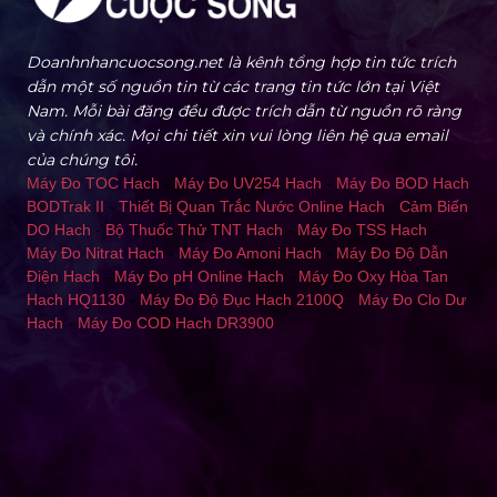
Doanhnhancuocsong.net là kênh tổng hợp tin tức trích
dẫn một số nguồn tin từ các trang tin tức lớn tại Việt
Nam. Mỗi bài đăng đều được trích dẫn từ nguồn rõ ràng
và chính xác. Mọi chi tiết xin vui lòng liên hệ qua email
của chúng tôi.
Máy Đo TOC Hach
-
Máy Đo UV254 Hach
-
Máy Đo BOD Hach
BODTrak II
-
Thiết Bị Quan Trắc Nước Online Hach
-
Cảm Biến
DO Hach
-
Bộ Thuốc Thử TNT Hach
-
Máy Đo TSS Hach
-
Máy Đo Nitrat Hach
-
Máy Đo Amoni Hach
-
Máy Đo Độ Dẫn
Điện Hach
-
Máy Đo pH Online Hach
-
Máy Đo Oxy Hòa Tan
Hach HQ1130
-
Máy Đo Độ Đục Hach 2100Q
-
Máy Đo Clo Dư
Hach
-
Máy Đo COD Hach DR3900