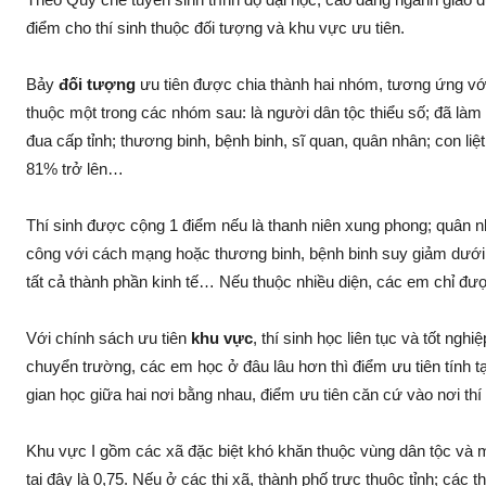
điểm cho thí sinh thuộc đối tượng và khu vực ưu tiên.
Bảy
đối tượng
ưu tiên được chia thành hai nhóm, tương ứng vớ
thuộc một trong các nhóm sau: là người dân tộc thiểu số; đã làm vi
đua cấp tỉnh; thương binh, bệnh binh, sĩ quan, quân nhân; con li
81% trở lên…
Thí sinh được cộng 1 điểm nếu là thanh niên xung phong; quân nh
công với cách mạng hoặc thương binh, bệnh binh suy giảm dưới 8
tất cả thành phần kinh tế… Nếu thuộc nhiều diện, các em chỉ đư
Với chính sách ưu tiên
khu vực
, thí sinh học liên tục và tốt ngh
chuyển trường, các em học ở đâu lâu hơn thì điểm ưu tiên tính 
gian học giữa hai nơi bằng nhau, điểm ưu tiên căn cứ vào nơi thí
Khu vực I gồm các xã đặc biệt khó khăn thuộc vùng dân tộc và mi
tại đây là 0,75. Nếu ở các thị xã, thành phố trực thuộc tỉnh; các 