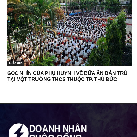
Giáo dục
GÓC NHÌN CỦA PHỤ HUYNH VỀ BỮA ĂN BÁN TRÚ
TẠI MỘT TRƯỜNG THCS THUỘC TP. THỦ ĐỨC