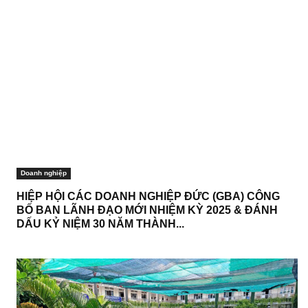
Doanh nghiệp
HIỆP HỘI CÁC DOANH NGHIỆP ĐỨC (GBA) CÔNG
BỐ BAN LÃNH ĐẠO MỚI NHIỆM KỲ 2025 & ĐÁNH
DẤU KỶ NIỆM 30 NĂM THÀNH...