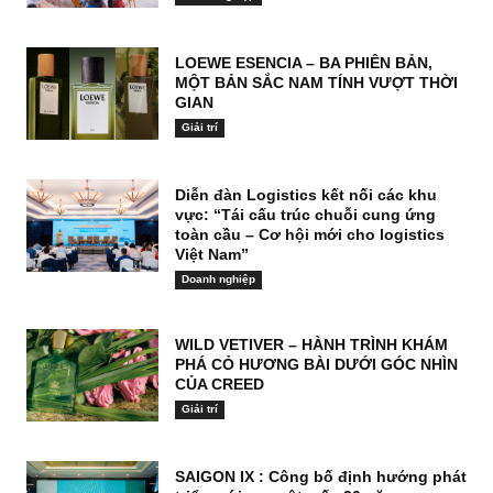
LOEWE ESENCIA – BA PHIÊN BẢN,
MỘT BẢN SẮC NAM TÍNH VƯỢT THỜI
GIAN
Giải trí
Diễn đàn Logistics kết nối các khu
vực: “Tái cấu trúc chuỗi cung ứng
toàn cầu – Cơ hội mới cho logistics
Việt Nam”
Doanh nghiệp
WILD VETIVER – HÀNH TRÌNH KHÁM
PHÁ CỎ HƯƠNG BÀI DƯỚI GÓC NHÌN
CỦA CREED
Giải trí
SAIGON IX : Công bố định hướng phát