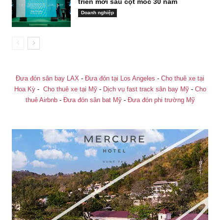
triển mới sau cột mốc 30 năm
Doanh nghiệp
Đưa đón sân bay LAX
-
Đưa đón tại Los Angeles
-
Cho thuê xe tại
Hoa Kỳ
-
Cho thuê xe tại Mỹ
-
Dịch vụ fast track sân bay Mỹ
-
Cho
thuê Airbnb
-
Đưa đón sân bat Mỹ
-
Đưa đón phi trường Mỹ