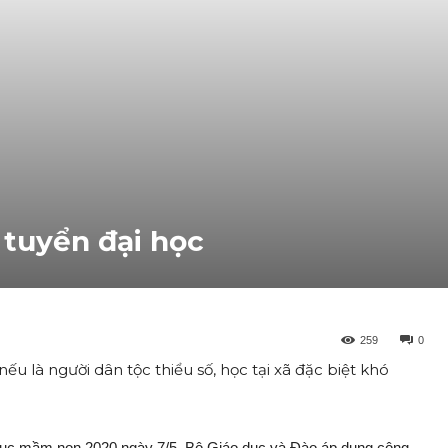
 tuyển đại học
259
0
nếu là người dân tộc thiểu số, học tại xã đặc biệt khó
 dục mầm non 2020 ngày 7/5, Bộ Giáo dục và Đào áp dụng cộng