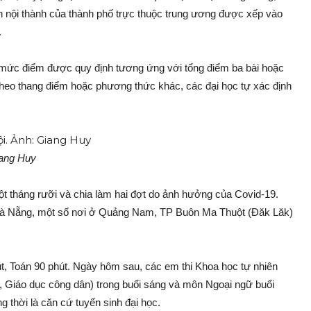
n nội thành của thành phố trực thuộc trung ương được xếp vào
.
à mức điểm được quy định tương ứng với tổng điểm ba bài hoặc
 theo thang điểm hoặc phương thức khác, các đại học tự xác định
ang Huy
 một tháng rưỡi và chia làm hai đợt do ảnh hưởng của Covid-19.
 ở Đà Nẵng, một số nơi ở Quảng Nam, TP Buôn Ma Thuột (Đăk Lăk)
phút, Toán 90 phút. Ngày hôm sau, các em thi Khoa học tự nhiên
lý, Giáo dục công dân) trong buổi sáng và môn Ngoại ngữ buổi
g thời là căn cứ tuyển sinh đại học.