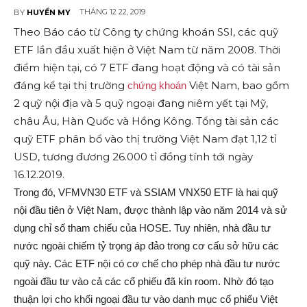
THÁNG 12 22, 2019
BY
HUYỀN MY
Theo Báo cáo từ Công ty chứng khoán SSI, các quỹ
ETF lần đầu xuất hiện ở Việt Nam từ năm 2008. Thời
điểm hiện tại, có 7 ETF đang hoạt động và có tài sản
đáng kể tại thị trường
Việt Nam, bao gồm
chứng khoán
2 quỹ nội địa và 5 quỹ ngoại đang niêm yết tại Mỹ,
châu Âu, Hàn Quốc và Hồng Kông. Tổng tài sản các
quỹ ETF phân bổ vào thị trường Việt Nam đạt 1,12 tỉ
USD, tương đương 26.000 tỉ đồng tính tới ngày
16.12.2019.
Trong đó, VFMVN30 ETF và SSIAM VNX50 ETF là hai quỹ
nội đầu tiên ở Việt Nam, được thành lập vào năm 2014 và sử
dụng chỉ số tham chiếu của HOSE. Tuy nhiên, nhà đầu tư
nước ngoài chiếm tỷ trọng áp đảo trong cơ cấu sở hữu các
quỹ này. Các ETF nội có cơ chế cho phép nhà đầu tư nước
ngoài đầu tư vào cả các cổ phiếu đã kín room. Nhờ đó tạo
thuận lợi cho khối ngoại đầu tư vào danh mục cổ phiếu Việt