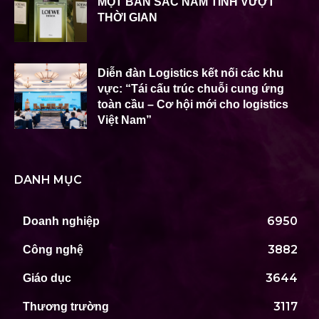
MỘT BẢN SẮC NAM TÍNH VƯỢT
THỜI GIAN
Diễn đàn Logistics kết nối các khu
vực: “Tái cấu trúc chuỗi cung ứng
toàn cầu – Cơ hội mới cho logistics
Việt Nam”
DANH MỤC
6950
Doanh nghiệp
3882
Công nghệ
3644
Giáo dục
3117
Thương trường