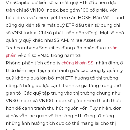
VinaCapital dự kiến sẽ ra mắt quỹ ETF đầu tiên dựa
trên chỉ số VN100 Index, bao gồm 100 cổ phiếu vốn
hóa lớn và vừa niêm yết trên sàn HOSE. Bảo Việt Fund
cũng dự kiến sẽ ra mắt quỹ ETF đầu tiên sử dụng chỉ
số VNSI Index (Chỉ số phát triển bền vững). Một số nhà
quản lý quỹ khác như SSIAM, Mirae Asset và
Techcombank Securities đang cân nhắc đưa ra
sản
về chỉ số VN30 trong năm tới.
phẩm
Phòng phân tích công ty
nhận định, ở
chứng khoán SSI
thời điểm hiện tại, cạnh tranh giữa các công ty quản lý
quỹ không quá lớn bởi mỗi ETF hướng tới thị trường
riêng. Nhưng áp lực cạnh tranh sẽ gia tăng trong thời
gian tới. Các quỹ tập trung vào thị trường chung như
VN30 Index và VN100 Index sẽ gặp nhiều thách thức
hơn để cạnh tranh thu hút nguồn vốn. Tuy nhiên, đơn
vị này vẫn lạc quan về làn sóng ETF đang tới cùng
những ảnh hưởng tích cực có thể mang lại cho thị