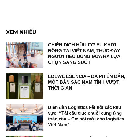
XEM NHIỀU
CHIẾN DỊCH HỮU CƠ EU KHỞI
ĐỘNG TẠI VIỆT NAM, THÚC ĐẨY
NGƯỜI TIÊU DÙNG ĐƯA RA LỰA
CHỌN SÁNG SUỐT
LOEWE ESENCIA – BA PHIÊN BẢN,
MỘT BẢN SẮC NAM TÍNH VƯỢT
THỜI GIAN
Diễn đàn Logistics kết nối các khu
vực: “Tái cấu trúc chuỗi cung ứng
toàn cầu – Cơ hội mới cho logistics
Việt Nam”