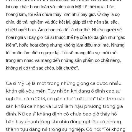
lại này khác hoàn toàn với hình ảnh Mỹ Lệ thời xưa. Lúc
hoàng kim, tôi vẫn chưa thấy “đã” như bây giờ. Ở đây là độ
chín, độ trải nghiệm và đúc kết lại, giúp tôi trở nên sâu sắc,
nhiệt huyết hơn. Âm nhạc của tôi là như thế. Nhiều người sẽ
hoài nghi vì bây giờ ca sĩ thuộc thế hệ của tôi đã gần như “gác
kiếm”, hoặc hoạt động nhưng không làm điều mới mẻ. Nhưng
tôi muốn làm điều ngược lại. Tôi sẽ mang đến sự mới mẻ
trong âm nhạc và mang đến những sản phẩm có chất riêng,
không ai có thể sao chép, bắt chước”.
Ca sĩ Mỹ Lệ là một trong những giọng ca được nhiều
khán giả yêu mến. Tuy nhiên khi đang ở đỉnh cao sự
nghiệp, năm 2013, cô gần như “mất tích” hẳn trên các
sân khấu ca nhạc và lui về làm hậu phương trong gia
đình. Nữ ca sĩ khẳng định cô chưa bao giờ thấy hối
hận hay chạnh lòng khi nhìn đồng nghiệp có những
thành tựu đáng nể trong sự nghiệp. Cô nói: “Tôi không