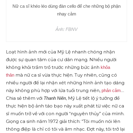
Nữ ca sĩ khéo léo dùng đàn cello để che những bộ phận
nhạy cảm
Ảnh: FBNV
Loạt hình ảnh mới của Mỹ Lệ nhanh chóng nhận
được sự quan tâm của cư dân mạng. Nhiều người
không khỏi trầm trồ trước những bức ảnh
khỏa
mà nữ ca sĩ vừa thực hiện. Tuy nhiên, cũng có
thân
nhiều người để lại nhận xét những hình ảnh tạo dáng
này không phù hợp với lứa tuổi trung niên,
…
phản cảm
Chia sẻ thêm với
, Mỹ Lệ tiết lộ ý tưởng để
Thanh Niên
thực hiện bộ ảnh táo bạo này xuất phát từ việc nữ ca
sĩ muốn trở về với con người “nguyên thủy” của mình.
Giọng ca sinh năm 1972 giải thích: “Tôi muốn nói lên
thông điệp là chỉ có tôi và âm nhạc. Đợt này, tôi trở lại