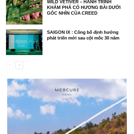
WILD VETIVER – HÀNH TRÌNH
KHÁM PHÁ CỎ HƯƠNG BÀI DƯỚI
GÓC NHÌN CỦA CREED
SAIGON IX : Công bố định hướng
phát triển mới sau cột mốc 30 năm