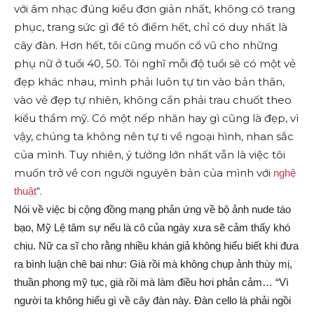
với âm nhạc đúng kiểu đơn giản nhất, không có trang
phục, trang sức gì để tô điểm hết, chỉ có duy nhất là
cây đàn. Hơn hết, tôi cũng muốn cổ vũ cho những
phụ nữ ở tuổi 40, 50. Tôi nghĩ mỗi độ tuổi sẽ có một vẻ
đẹp khác nhau, mình phải luôn tự tin vào bản thân,
vào vẻ đẹp tự nhiên, không cần phải trau chuốt theo
kiểu thẩm mỹ. Có một nếp nhăn hay gì cũng là đẹp, vì
vậy, chúng ta không nên tự ti về ngoại hình, nhan sắc
của mình. Tuy nhiên, ý tưởng lớn nhất vẫn là việc tôi
muốn trở về con người nguyên bản của mình với
nghệ
“.
thuật
Nói về việc bị cộng đồng mạng phản ứng về bộ ảnh nude táo
bạo, Mỹ Lệ tâm sự nếu là cô của ngày xưa sẽ cảm thấy khó
chịu. Nữ ca sĩ cho rằng nhiều khán giả không hiểu biết khi đưa
ra bình luận chê bai như: Già rồi mà không chụp ảnh thùy mị,
thuần phong mỹ tục, già rồi mà làm điều hơi phản cảm… “Vì
người ta không hiểu gì về cây đàn này. Đàn cello là phải ngồi