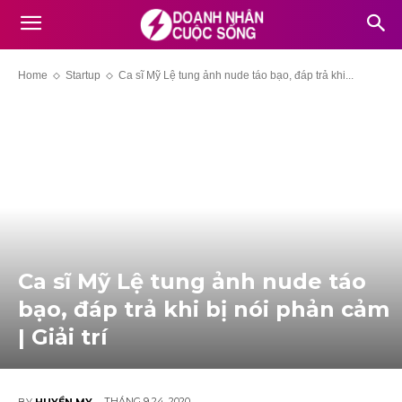
Home
Startup
Ca sĩ Mỹ Lệ tung ảnh nude táo bạo, đáp trả khi...
Ca sĩ Mỹ Lệ tung ảnh nude táo
bạo, đáp trả khi bị nói phản cảm
| Giải trí
THÁNG 9 24, 2020
BY
HUYỀN MY