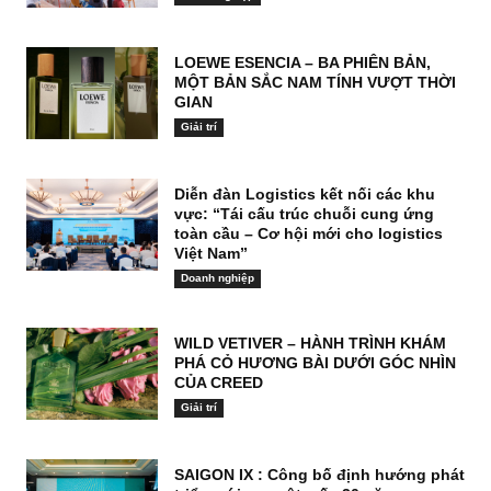
LOEWE ESENCIA – BA PHIÊN BẢN,
MỘT BẢN SẮC NAM TÍNH VƯỢT THỜI
GIAN
Giải trí
Diễn đàn Logistics kết nối các khu
vực: “Tái cấu trúc chuỗi cung ứng
toàn cầu – Cơ hội mới cho logistics
Việt Nam”
Doanh nghiệp
WILD VETIVER – HÀNH TRÌNH KHÁM
PHÁ CỎ HƯƠNG BÀI DƯỚI GÓC NHÌN
CỦA CREED
Giải trí
SAIGON IX : Công bố định hướng phát