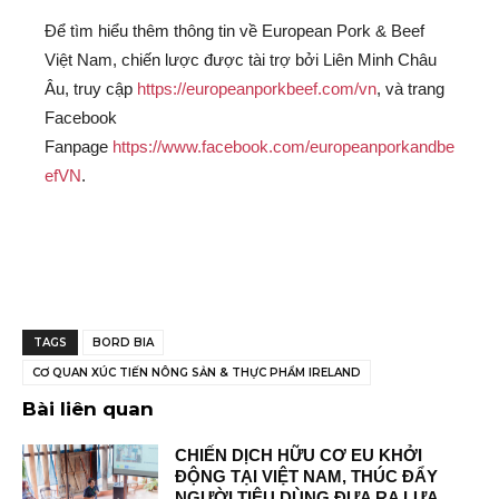
Để tìm hiểu thêm thông tin về European Pork & Beef
Việt Nam, chiến lược được tài trợ bởi Liên Minh Châu
Âu, truy cập
https://europeanporkbeef.com/vn
, và trang
Facebook
Fanpage
https://www.facebook.com/europeanporkandbe
efVN
.
TAGS
BORD BIA
CƠ QUAN XÚC TIẾN NÔNG SẢN & THỰC PHẨM IRELAND
Bài liên quan
CHIẾN DỊCH HỮU CƠ EU KHỞI
ĐỘNG TẠI VIỆT NAM, THÚC ĐẨY
NGƯỜI TIÊU DÙNG ĐƯA RA LỰA