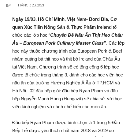
THÁNG 3 23, 2021
BY
Ngày 19/03, Hồ Chí Minh, Việt Nam- Bord Bia, Cơ
quan Xúc Tiến Nông Sản & Thực Phẩm Ireland
tổ
chức các lớp học “
Chuyên Đề Nấu Ăn Thịt Heo Châu
Âu – European Pork Culinary Master Class”
. Các lớp
học này thuộc chương trình của European Pork & Beef
nhằm quảng bá thịt heo và thịt bò Ireland của Châu Âu
tại Việt Nam. Chương trình sẽ có tổng cộng 6 lớp học
được tổ chức trong tháng 3, dành cho các học viên học
nấu ăn của trường Hướng Nghiệp Á Âu ở TP.HCM và
Hà Nội. 02 đầu bếp giỏi: đầu bếp Ryan Phạm và đầu
bếp Nguyễn Mạnh Hùng (Hungazit) sẽ chia sẻ với học
viên kinh nghiệm và cách chế biến các món ăn.
Đầu bếp Ryan Phạm được bình chọn là 1 trong 5 Đầu
Bếp Trẻ được yêu thích nhất năm 2018 và 2019 do