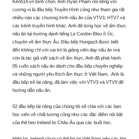
Kênh14.vn bình chọn. Anh Ryan Phạm nổi tiếng với
cương vị là đầu bếp Truyền Hình cũng như tham gia rất
nhiều vào các chương trình nấu ăn của VTV3, HTV7 và
các kênh truyền hình khác. Anh đã từng học về ẩm thực
nấu ăn tại trường danh tiếng Le Cordon Bleu ở Úc,
chuyên về ẩm thực Âu. Đầu bếp Hungazit được biết
đến không chỉ với vai trò là giảng viên dạy nấu ăn mà
còn là tác giả viết sách về ẩm thực. Anh đã phát hành
05 cuốn sách nấu ăn dành cho đầu bếp chuyên nghiệp
và những người yêu thích ẩm thực ở Việt Nam. Anh là
đầu bếp trẻ tài năng, đã làm việc với VTV3 và VTV9 để
hướng dẫn nấu ăn.
02 đầu bếp tài năng của chúng tôi sẽ chia với các bạn
học viên về chất lượng cũng như các đặc điểm nội bật
của thịt heo Ireland từ Châu Âu qua các buổi học.
Hiện tại, Ireland chưa có thịt bò tại Việt Nam nên các lớp