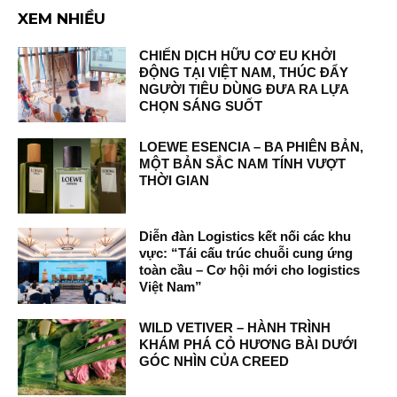
XEM NHIỀU
CHIẾN DỊCH HỮU CƠ EU KHỞI
ĐỘNG TẠI VIỆT NAM, THÚC ĐẨY
NGƯỜI TIÊU DÙNG ĐƯA RA LỰA
CHỌN SÁNG SUỐT
LOEWE ESENCIA – BA PHIÊN BẢN,
MỘT BẢN SẮC NAM TÍNH VƯỢT
THỜI GIAN
Diễn đàn Logistics kết nối các khu
vực: “Tái cấu trúc chuỗi cung ứng
toàn cầu – Cơ hội mới cho logistics
Việt Nam”
WILD VETIVER – HÀNH TRÌNH
KHÁM PHÁ CỎ HƯƠNG BÀI DƯỚI
GÓC NHÌN CỦA CREED