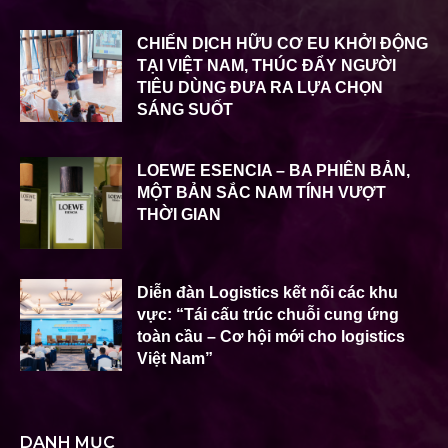
CHIẾN DỊCH HỮU CƠ EU KHỞI ĐỘNG
TẠI VIỆT NAM, THÚC ĐẨY NGƯỜI
TIÊU DÙNG ĐƯA RA LỰA CHỌN
SÁNG SUỐT
LOEWE ESENCIA – BA PHIÊN BẢN,
MỘT BẢN SẮC NAM TÍNH VƯỢT
THỜI GIAN
Diễn đàn Logistics kết nối các khu
vực: “Tái cấu trúc chuỗi cung ứng
toàn cầu – Cơ hội mới cho logistics
Việt Nam”
DANH MỤC