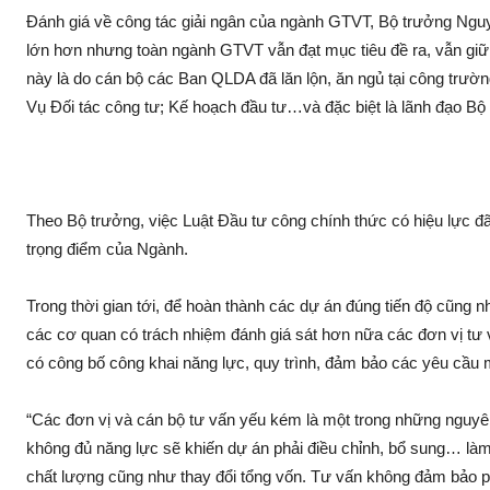
Đánh giá về công tác giải ngân của ngành GTVT, Bộ trưởng Ngu
lớn hơn nhưng toàn ngành GTVT vẫn đạt mục tiêu đề ra, vẫn giữ 
này là do cán bộ các Ban QLDA đã lăn lộn, ăn ngủ tại công trư
Vụ Đối tác công tư; Kế hoạch đầu tư…và đặc biệt là lãnh đạo Bộ đã
Theo Bộ trưởng, việc Luật Đầu tư công chính thức có hiệu lực đã t
trọng điểm của Ngành.
Trong thời gian tới, để hoàn thành các dự án đúng tiến độ cũng
các cơ quan có trách nhiệm đánh giá sá‌t hơn nữa các đơn vị tư v
có công bố công khai năng lực, quy trình, đảm bảo các yêu cầu 
“Các đơn vị và cán bộ tư vấn yếu kém là một trong những nguyên
không đủ năng lực sẽ khiến dự án phải điều chỉnh, bổ sung… là
chất lượng cũng như thay đổi tổng vốn. Tư vấn không đảm bảo phả