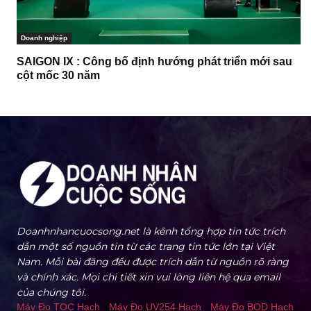
Doanh nghiệp
SAIGON IX : Công bố định hướng phát triển mới sau
cột mốc 30 năm
Doanhnhancuocsong.net là kênh tổng hợp tin tức trích
dẫn một số nguồn tin từ các trang tin tức lớn tại Việt
Nam. Mỗi bài đăng đều được trích dẫn từ nguồn rõ ràng
và chính xác. Mọi chi tiết xin vui lòng liên hệ qua email
của chúng tôi.
Máy Đo TOC Hach
-
Máy Đo UV254 Hach
-
Máy Đo BOD Hach