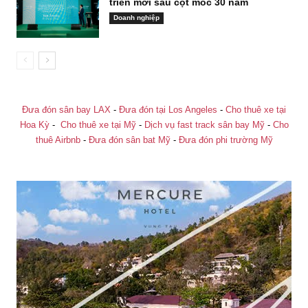
triển mới sau cột mốc 30 năm
Doanh nghiệp
Đưa đón sân bay LAX
-
Đưa đón tại Los Angeles
-
Cho thuê xe tại
Hoa Kỳ
-
Cho thuê xe tại Mỹ
-
Dịch vụ fast track sân bay Mỹ
-
Cho
thuê Airbnb
-
Đưa đón sân bat Mỹ
-
Đưa đón phi trường Mỹ