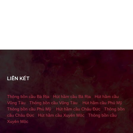
LIÊN KẾT
Thông bồn cầu Bà Rịa
-
Hút hầm cầu Bà Rịa
-
Hút hầm cầu
Vũng Tàu
-
Thông bồn cầu Vũng Tàu
-
Hút hầm cầu Phú Mỹ
-
Thông bồn cầu Phú Mỹ
-
Hút hầm cầu Châu Đức
-
Thông bồn
cầu Châu Đức
-
Hút hầm cầu Xuyên Mộc
-
Thông bồn cầu
Xuyên Mộc