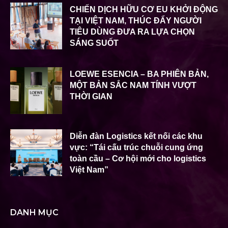
CHIẾN DỊCH HỮU CƠ EU KHỞI ĐỘNG
TẠI VIỆT NAM, THÚC ĐẨY NGƯỜI
TIÊU DÙNG ĐƯA RA LỰA CHỌN
SÁNG SUỐT
LOEWE ESENCIA – BA PHIÊN BẢN,
MỘT BẢN SẮC NAM TÍNH VƯỢT
THỜI GIAN
Diễn đàn Logistics kết nối các khu
vực: “Tái cấu trúc chuỗi cung ứng
toàn cầu – Cơ hội mới cho logistics
Việt Nam”
DANH MỤC