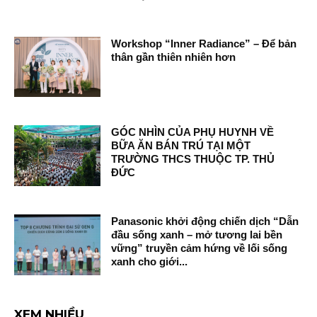
Workshop “Inner Radiance” – Để bản
thân gần thiên nhiên hơn
GÓC NHÌN CỦA PHỤ HUYNH VỀ
BỮA ĂN BÁN TRÚ TẠI MỘT
TRƯỜNG THCS THUỘC TP. THỦ
ĐỨC
Panasonic khởi động chiến dịch “Dẫn
đầu sống xanh – mở tương lai bền
vững” truyền cảm hứng về lối sống
xanh cho giới...
XEM NHIỀU