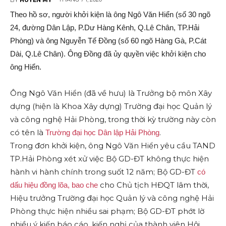
Theo hồ sơ, người khởi kiện là ông Ngô Văn Hiển (số 30 ngõ
24, đường Dân Lập, P.Dư Hàng Kênh, Q.Lê Chân, TP.Hải
Phòng) và ông Nguyễn Tế Đồng (số 60 ngõ Hàng Gà, P.Cát
Dài, Q.Lê Chân). Ông Đồng đã ủy quyền việc khởi kiện cho
ông Hiển.
Ông Ngô Văn Hiển (đã về hưu) là Trưởng bộ môn Xây
dựng (hiện là Khoa Xây dựng) Trường đại học Quản lý
và công nghệ Hải Phòng, trong thời kỳ trường này còn
có tên là
.
Trường đại học Dân lập Hải Phòng
Trong đơn khởi kiện, ông Ngô Văn Hiển yêu cầu TAND
TP.Hải Phòng xét xử việc Bộ GD-ĐT không thực hiện
hành vi hành chính trong suốt 12 năm; Bộ GD-ĐT
có
cho Chủ tịch HĐQT lâm thời,
dấu hiệu đồng lõa, bao che
Hiệu trưởng Trường đại học Quản lý và công nghệ Hải
Phòng thực hiện nhiều sai phạm; Bộ GD-ĐT phớt lờ
nhiều ý kiến báo cáo, kiến nghị của thành viên Hội