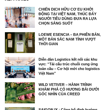
CHIẾN DỊCH HỮU CƠ EU KHỞI
ĐỘNG TẠI VIỆT NAM, THÚC ĐẨY
NGƯỜI TIÊU DÙNG ĐƯA RA LỰA
CHỌN SÁNG SUỐT
LOEWE ESENCIA – BA PHIÊN BẢN,
MỘT BẢN SẮC NAM TÍNH VƯỢT
THỜI GIAN
Diễn đàn Logistics kết nối các khu
vực: “Tái cấu trúc chuỗi cung ứng
toàn cầu – Cơ hội mới cho logistics
Việt Nam”
WILD VETIVER – HÀNH TRÌNH
KHÁM PHÁ CỎ HƯƠNG BÀI DƯỚI
GÓC NHÌN CỦA CREED
SAIGON IX : Công bố định hướng