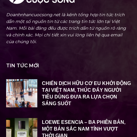
Doanhnhancuocsong.net là kênh tổng hợp tin tức trích
dẫn một số nguồn tin từ các trang tin tức lớn tại Việt
Nam. Mỗi bài đăng đều được trích dẫn từ nguồn rõ ràng
và chính xác. Mọi chi tiết xin vui lòng liên hệ qua email
của chúng tôi.
TIN TỨC MỚI
CHIẾN DỊCH HỮU CƠ EU KHỞI ĐỘNG
TẠI VIỆT NAM, THÚC ĐẨY NGƯỜI
TIÊU DÙNG ĐƯA RA LỰA CHỌN
SÁNG SUỐT
LOEWE ESENCIA – BA PHIÊN BẢN,
MỘT BẢN SẮC NAM TÍNH VƯỢT
THỜI GIAN