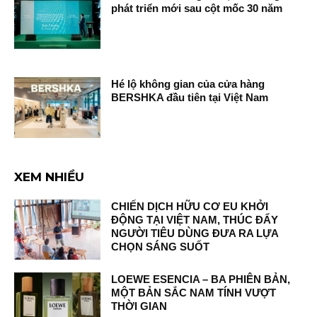
phát triển mới sau cột mốc 30 năm
Hé lộ không gian của cửa hàng
BERSHKA đầu tiên tại Việt Nam
XEM NHIỀU
CHIẾN DỊCH HỮU CƠ EU KHỞI
ĐỘNG TẠI VIỆT NAM, THÚC ĐẨY
NGƯỜI TIÊU DÙNG ĐƯA RA LỰA
CHỌN SÁNG SUỐT
LOEWE ESENCIA – BA PHIÊN BẢN,
MỘT BẢN SẮC NAM TÍNH VƯỢT
THỜI GIAN