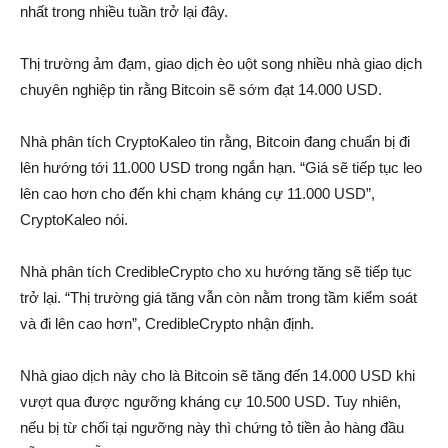
nhất trong nhiều tuần trở lại đây.
Thị trường ảm đạm, giao dịc‌h èo uột song nhiều nhà giao dịc‌h
chuyên nghiệp tin rằng Bitcoin sẽ sớm đạt 14.000 USD.
Nhà phâ‌n tích CryptoKaleo tin rằng, Bitcoin đang chuẩn bị đi
lên hướng tới 11.000 USD trong ngắn hạn. “Giá sẽ tiếp tụ‌c leo
lên cao hơn cho đến khi chạm kháng cự 11.000 USD”,
CryptoKaleo nói.
Nhà phâ‌n tích CredibleCrypto cho xu hướng tăng sẽ tiếp tụ‌c
trở lại. “Thị trường giá tăng vẫn còn nằm trong tầm kiểm soát
và đi lên cao hơn”, CredibleCrypto nhậ‌n định.
Nhà giao dịc‌h này cho là Bitcoin sẽ tăng đến 14.000 USD khi
vượt qua được ngưỡng kháng cự 10.500 USD. Tuy nhiên,
nếu bị từ chối tại ngưỡng này thì chứng tỏ tiền ảo hàng đầu