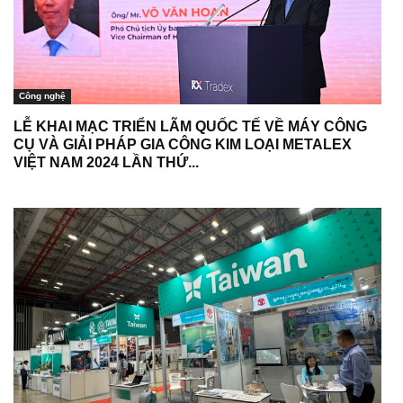
Công nghệ
LỄ KHAI MẠC TRIỂN LÃM QUỐC TẾ VỀ MÁY CÔNG
CỤ VÀ GIẢI PHÁP GIA CÔNG KIM LOẠI METALEX
VIỆT NAM 2024 LẦN THỨ...