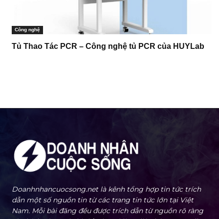
Công nghệ
Tủ Thao Tác PCR – Công nghệ tủ PCR của HUYLab
Doanhnhancuocsong.net là kênh tổng hợp tin tức trích
dẫn một số nguồn tin từ các trang tin tức lớn tại Việt
Nam. Mỗi bài đăng đều được trích dẫn từ nguồn rõ ràng