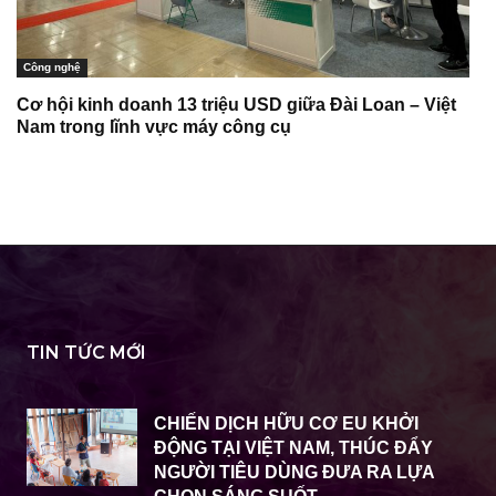
Công nghệ
Cơ hội kinh doanh 13 triệu USD giữa Đài Loan – Việt
Nam trong lĩnh vực máy công cụ
TIN TỨC MỚI
CHIẾN DỊCH HỮU CƠ EU KHỞI
ĐỘNG TẠI VIỆT NAM, THÚC ĐẨY
NGƯỜI TIÊU DÙNG ĐƯA RA LỰA