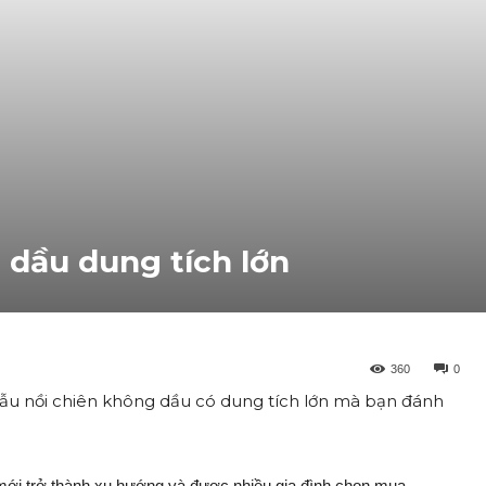
 dầu dung tích lớn
360
0
ẫu nồi chiên không dầu có dung tích lớn mà bạn đánh
g mới trở thành xu hướng và được nhiều gia đình chọn mua