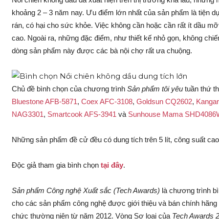
khoảng 2 – 3 năm nay. Ưu điểm lớn nhất của sản phẩm là tiện d
rán, có hại cho sức khỏe. Việc không cần hoặc cần rất ít dầu m
cao. Ngoài ra, những đặc điểm, như thiết kế nhỏ gọn, không chiế
dòng sản phẩm này được các bà nội chợ rất ưa chuộng.
Chủ đề bình chọn của chương trình
Sản phẩm tôi yêu
tuần thứ t
Bluestone AFB-5871
,
Coex AFC-3108
,
Goldsun CQ2602
,
Kanga
NAG3301
,
Smartcook AFS-3941
và
Sunhouse Mama SHD4086
Những sản phẩm đề cử đều có dung tích trên 5 lít, công suất cao v
Độc giả tham gia bình chọn
tại đây
.
Sản phẩm Công nghệ Xuất sắc (Tech Awards)
là chương trình b
cho các sản phẩm công nghệ được giới thiệu và bán chính hãng 
chức thường niên từ năm 2012. Vòng Sơ loại của
Tech Awards 