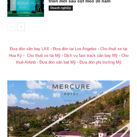
triển mới sau cột mốc 30 năm
Doanh nghiệp
Đưa đón sân bay LAX
-
Đưa đón tại Los Angeles
-
Cho thuê xe tại
Hoa Kỳ
-
Cho thuê xe tại Mỹ
-
Dịch vụ fast track sân bay Mỹ
-
Cho
thuê Airbnb
-
Đưa đón sân bat Mỹ
-
Đưa đón phi trường Mỹ