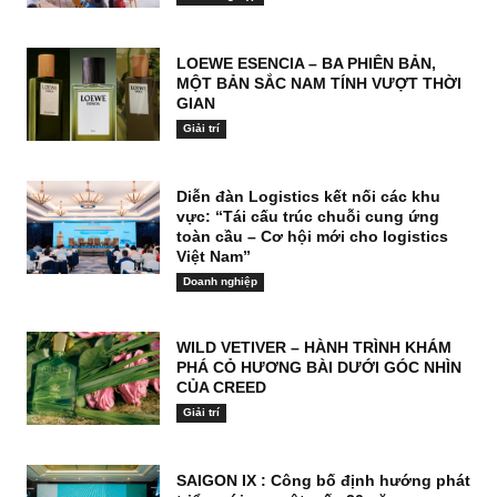
LOEWE ESENCIA – BA PHIÊN BẢN,
MỘT BẢN SẮC NAM TÍNH VƯỢT THỜI
GIAN
Giải trí
Diễn đàn Logistics kết nối các khu
vực: “Tái cấu trúc chuỗi cung ứng
toàn cầu – Cơ hội mới cho logistics
Việt Nam”
Doanh nghiệp
WILD VETIVER – HÀNH TRÌNH KHÁM
PHÁ CỎ HƯƠNG BÀI DƯỚI GÓC NHÌN
CỦA CREED
Giải trí
SAIGON IX : Công bố định hướng phát