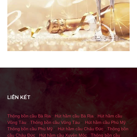
LIÊN KẾT
Thông bồn cầu Bà Rịa
-
Hút hầm cầu Bà Rịa
-
Hút hầm cầu
Vũng Tàu
-
Thông bồn cầu Vũng Tàu
-
Hút hầm cầu Phú Mỹ
-
Thông bồn cầu Phú Mỹ
-
Hút hầm cầu Châu Đức
-
Thông bồn
cầu Châu Đức
-
Hút hầm cầu Xuyên Mộc
-
Thông bồn cầu