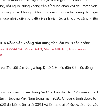
ụng, bởi người dùng không cần sử dụng chảo với dầu mỡ chiên
ỡ nhưng đồ ăn không bị khô cũng được người tiêu dùng đánh giá
m quá nhiều diện tích, dễ vệ sinh và mức giá hợp lý, cũng khiến
hư là
Nồi chiên không dầu dung tích lớn
với 9 sản phẩm:
roo KG55AF1A
,
Magic A-83
,
Mishio MK-165
,
Nagakawa
W
.
à đặc biệt là mức giá hợp lý: từ 1,9 triệu đến 3,2 triệu đồng.
ình chọn của chuyên trang
Số Hóa
, báo điện tử
VnExpress
, dành
tại thị trường Việt Nam trong năm 2020. Chương trình được tổ
2020
dự kiến diễn ra từ 30/11 và lễ trao giải sẽ được tổ chức vào