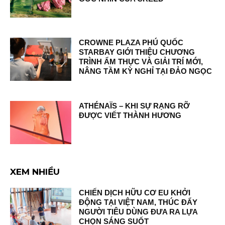
CROWNE PLAZA PHÚ QUỐC
STARBAY GIỚI THIỆU CHƯƠNG
TRÌNH ẨM THỰC VÀ GIẢI TRÍ MỚI,
NÂNG TẦM KỲ NGHỈ TẠI ĐẢO NGỌC
ATHÉNAÏS – KHI SỰ RẠNG RỠ
ĐƯỢC VIẾT THÀNH HƯƠNG
XEM NHIỀU
CHIẾN DỊCH HỮU CƠ EU KHỞI
ĐỘNG TẠI VIỆT NAM, THÚC ĐẨY
NGƯỜI TIÊU DÙNG ĐƯA RA LỰA
CHỌN SÁNG SUỐT