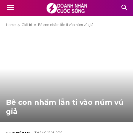
Home
Giải trí
Bê con nhầm lẫn ti vào núm vú giả
Bê con nhầm lẫn ti vào núm vú
giả
THÁNG 12 16, 2019
BY
HUYỀN MY