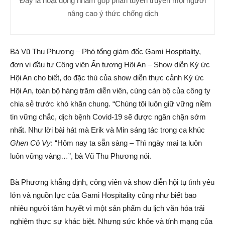
Đây là hoạt động nhằm góp phần tuyên truyền mọi người
nâng cao ý thức chống dịch
Bà Vũ Thu Phương – Phó tổng giám đốc Gami Hospitality,
đơn vị đầu tư Công viên Ấn tượng Hội An – Show diễn Ký ức
Hội An cho biết, do đặc thù của show diễn thực cảnh Ký ức
Hội An, toàn bộ hàng trăm diễn viên, cùng cán bộ của công ty
chia sẻ trước khó khăn chung. “Chúng tôi luôn giữ vững niềm
tin vững chắc, dịch bệnh Covid-19 sẽ được ngăn chặn sớm
nhất. Như lời bài hát mà Erik và Min sáng tác trong ca khúc
Ghen Cô Vy
: “Hôm nay ta sẵn sàng – Thì ngày mai ta luôn
luôn vững vàng…”, bà Vũ Thu Phương nói.
Bà Phương khẳng định, công viên và show diễn hội tụ tình yêu
lớn và nguồn lực của Gami Hospitality cũng như biết bao
nhiêu người tâm huyết vì một sản phẩm du lịch văn hóa trải
nghiệm thực sự khác biệt. Nhưng sức khỏe và tính mạng của