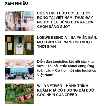
XEM NHIỀU
CHIẾN DỊCH HỮU CƠ EU KHỞI
ĐỘNG TẠI VIỆT NAM, THÚC ĐẨY
NGƯỜI TIÊU DÙNG ĐƯA RA LỰA
CHỌN SÁNG SUỐT
LOEWE ESENCIA – BA PHIÊN BẢN,
MỘT BẢN SẮC NAM TÍNH VƯỢT
THỜI GIAN
Diễn đàn Logistics kết nối các khu
vực: “Tái cấu trúc chuỗi cung ứng
toàn cầu – Cơ hội mới cho logistics
Việt Nam”
WILD VETIVER – HÀNH TRÌNH
KHÁM PHÁ CỎ HƯƠNG BÀI DƯỚI
GÓC NHÌN CỦA CREED