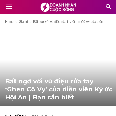
Home
Giải trí
Bất ngờ với vũ điệu rửa tay 'Ghen Cô Vy' của diễn...
Bất ngờ với vũ điệu rửa tay
‘Ghen Cô Vy’ của diễn viên Ký ức
Hội An | Bạn cần biết
THÁNG 5 29, 2020
BY
HUYỀN MY