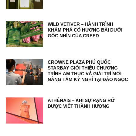
WILD VETIVER – HÀNH TRÌNH
KHÁM PHÁ CỎ HƯƠNG BÀI DƯỚI
GÓC NHÌN CỦA CREED
CROWNE PLAZA PHÚ QUỐC
STARBAY GIỚI THIỆU CHƯƠNG
TRÌNH ẨM THỰC VÀ GIẢI TRÍ MỚI,
NÂNG TẦM KỲ NGHỈ TẠI ĐẢO NGỌC
ATHÉNAÏS – KHI SỰ RẠNG RỠ
ĐƯỢC VIẾT THÀNH HƯƠNG