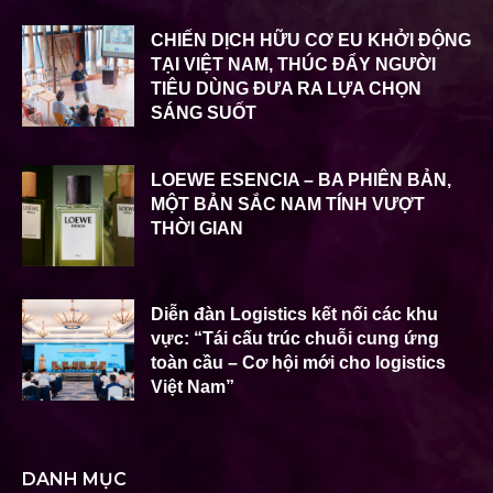
CHIẾN DỊCH HỮU CƠ EU KHỞI ĐỘNG
TẠI VIỆT NAM, THÚC ĐẨY NGƯỜI
TIÊU DÙNG ĐƯA RA LỰA CHỌN
SÁNG SUỐT
LOEWE ESENCIA – BA PHIÊN BẢN,
MỘT BẢN SẮC NAM TÍNH VƯỢT
THỜI GIAN
Diễn đàn Logistics kết nối các khu
vực: “Tái cấu trúc chuỗi cung ứng
toàn cầu – Cơ hội mới cho logistics
Việt Nam”
DANH MỤC