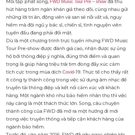
Mỗi tập phát sóng,
đã thu
FWD Music Tour Pre – show
hút hàng trăm ngàn khán giả theo dõi, cùng nhau gửi
những lời tri ân, động viên và san sẻ nỗi vất vả, nguy
hiểm mà đội ngũ y bác sĩ, chiến sĩ, tình nguyện viên
tuyến đầu đang phải đối mặt.
Dù là một chương trình trực tuyến nhưng FWD Music
Tour Pre-show được đánh giá cao, nhận được sự ủng
hộ bởi thông điệp ý nghĩa, đúng thời điểm và quan
trọng là giúp hàng triệu trái tim đong đầy xúc cảm
tích cực trong mùa dịch
-19. Thực tế cho thấy rất
Covid
ít công ty thành công trong việc sử dụng âm nhạc để
truyền tải thông điệp và kết nối cảm xúc với khách
hàng. Một ngành khó như bảo hiểm nhân thọ thì việc
này càng là một thách thức lớn. Song, câu chuyện
thành công của FWD đã mở ra một hướng đi mới
trong việc truyền thông và tiếp cận khách hàng của
ngành bảo hiểm.
Trước đó, vào năm 2016, FWD đã gây ngạc nhiên khi