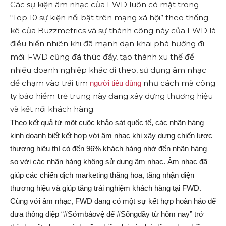
Các sự kiện âm nhạc của FWD luôn có mặt trong
“Top 10 sự kiện nổi bật trên mạng xã hội” theo thống
kê của Buzzmetrics và sự thành công này của FWD là
điều hiển nhiên khi đã mạnh dạn khai phá hướng đi
mới. FWD cũng đã thúc đẩy, tạo thành xu thế để
nhiều doanh nghiệp khác đi theo, sử dụng âm nhạc
để chạm vào trái tim
như cách mà công
người tiêu dùng
ty bảo hiểm trẻ trung này đang xây dựng thương hiệu
và kết nối khách hàng.
Theo kết quả từ một cuộc khảo sát quốc tế, các nhãn hàng
kinh doanh biết kết hợp với âm nhạc khi xây dựng chiến lược
thương hiệu thì có đến 96% khách hàng nhớ đến nhãn hàng
so với các nhãn hàng không sử dụng âm nhạc. Âm nhạc đã
giúp các chiến dịch marketing thăng hoa, tăng nhận diện
thương hiệu và giúp tăng trải nghiệm khách hàng tại FWD.
Cùng với âm nhạc, FWD đang có một sự kết hợp hoàn hảo để
đưa thông điệp “#Sớmbảovệ để #Sốngđầy từ hôm nay” trở