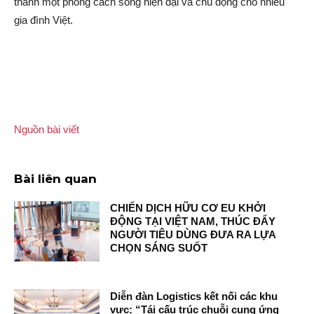
thành một phong cách sống hiện đại và chủ động cho nhiều
gia đình Việt.
Nguồn bài viết
Bài liên quan
CHIẾN DỊCH HỮU CƠ EU KHỞI
ĐỘNG TẠI VIỆT NAM, THÚC ĐẨY
NGƯỜI TIÊU DÙNG ĐƯA RA LỰA
CHỌN SÁNG SUỐT
Diễn đàn Logistics kết nối các khu
vực: “Tái cấu trúc chuỗi cung ứng