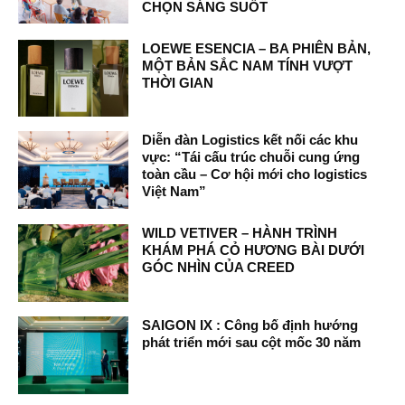
CHỌN SÁNG SUỐT
LOEWE ESENCIA – BA PHIÊN BẢN,
MỘT BẢN SẮC NAM TÍNH VƯỢT
THỜI GIAN
Diễn đàn Logistics kết nối các khu
vực: “Tái cấu trúc chuỗi cung ứng
toàn cầu – Cơ hội mới cho logistics
Việt Nam”
WILD VETIVER – HÀNH TRÌNH
KHÁM PHÁ CỎ HƯƠNG BÀI DƯỚI
GÓC NHÌN CỦA CREED
SAIGON IX : Công bố định hướng
phát triển mới sau cột mốc 30 năm