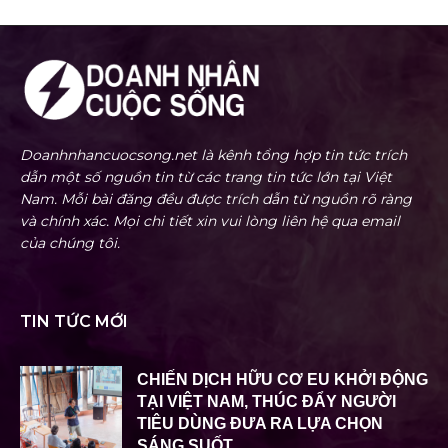
Doanhnhancuocsong.net là kênh tổng hợp tin tức trích
dẫn một số nguồn tin từ các trang tin tức lớn tại Việt
Nam. Mỗi bài đăng đều được trích dẫn từ nguồn rõ ràng
và chính xác. Mọi chi tiết xin vui lòng liên hệ qua email
của chúng tôi.
TIN TỨC MỚI
CHIẾN DỊCH HỮU CƠ EU KHỞI ĐỘNG
TẠI VIỆT NAM, THÚC ĐẨY NGƯỜI
TIÊU DÙNG ĐƯA RA LỰA CHỌN
SÁNG SUỐT