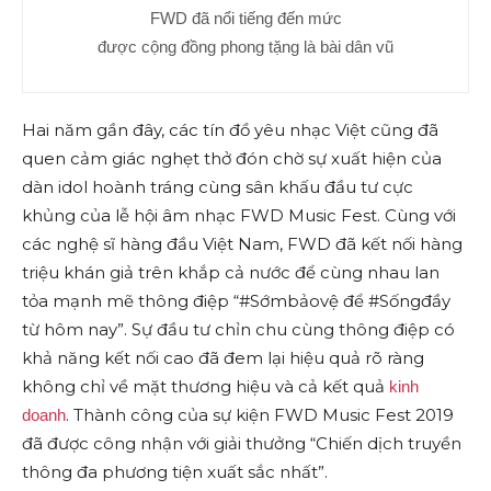
FWD đã nổi tiếng đến mức
được cộng đồng phong tặng là bài dân vũ
Hai năm gần đây, các tín đồ yêu nhạc Việt cũng đã
quen cảm giác nghẹt thở đón chờ sự xuất hiện của
dàn idol hoành tráng cùng sân khấu đầu tư cực
khủng của lễ hội âm nhạc FWD Music Fest. Cùng với
các nghệ sĩ hàng đầu Việt Nam, FWD đã kết nối hàng
triệu khán giả trên khắp cả nước để cùng nhau lan
tỏa mạnh mẽ thông điệp “#Sớmbảovệ để #Sốngđầy
từ hôm nay”. Sự đầu tư chỉn chu cùng thông điệp có
khả năng kết nối cao đã đem lại hiệu quả rõ ràng
không chỉ về mặt thương hiệu và cả kết quả
kinh
. Thành công của sự kiện FWD Music Fest 2019
doanh
đã được công nhận với giải thưởng “Chiến dịch truyền
thông đa phương tiện xuất sắc nhất”.