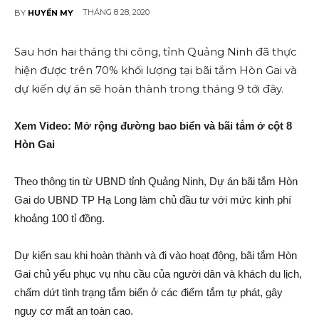
THÁNG 8 28, 2020
BY
HUYỀN MY
Sau hơn hai tháng thi công, tỉnh Quảng Ninh đã thực
hiện được trên 70% khối lượng tại bãi tắm Hòn Gai và
dự kiến dự á‌n sẽ hoàn thành trong tháng 9 tới đây.
Xem Video: Mở rộng đường bao biển và bãi tắm ở cột 8
Hòn Gai
Theo thông tin từ UBND tỉnh Quảng Ninh, Dự á‌n bãi tắm Hòn
Gai do UBND TP Hạ Long làm chủ đầu tư với mức kinh phí
khoảng 100 tỉ đồng.
Dự kiến sau khi hoàn thành và đi vào hoạt động, bãi tắm Hòn
Gai chủ yếu phục vụ nhu cầu của người dân và khách du lịch,
chấm dứt tình trạng tắm biển ở các điểm tắm tự phát, gây
nɡu‌y cơ mấ‌t an toàn cao.