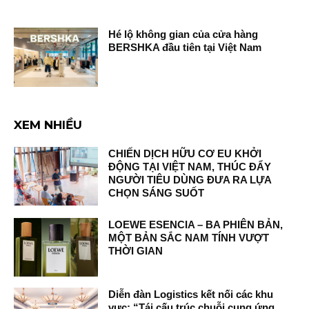
Hé lộ không gian của cửa hàng
BERSHKA đầu tiên tại Việt Nam
XEM NHIỀU
CHIẾN DỊCH HỮU CƠ EU KHỞI
ĐỘNG TẠI VIỆT NAM, THÚC ĐẨY
NGƯỜI TIÊU DÙNG ĐƯA RA LỰA
CHỌN SÁNG SUỐT
LOEWE ESENCIA – BA PHIÊN BẢN,
MỘT BẢN SẮC NAM TÍNH VƯỢT
THỜI GIAN
Diễn đàn Logistics kết nối các khu
vực: “Tái cấu trúc chuỗi cung ứng