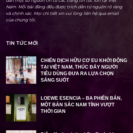
dẫn một số nguồn tin từ các trang tin tức lớn tại Việt
Nam. Mỗi bài đăng đều được trích dẫn từ nguồn rõ ràng
và chính xác. Mọi chi tiết xin vui lòng liên hệ qua email
của chúng tôi.
TIN TỨC MỚI
CHIẾN DỊCH HỮU CƠ EU KHỞI ĐỘNG
TẠI VIỆT NAM, THÚC ĐẨY NGƯỜI
TIÊU DÙNG ĐƯA RA LỰA CHỌN
SÁNG SUỐT
LOEWE ESENCIA – BA PHIÊN BẢN,
MỘT BẢN SẮC NAM TÍNH VƯỢT
THỜI GIAN