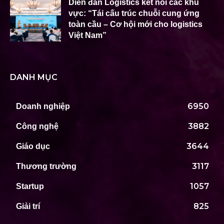
Diễn đàn Logistics kết nối các khu
vực: “Tái cấu trúc chuỗi cung ứng
toàn cầu – Cơ hội mới cho logistics
Việt Nam”
DANH MỤC
6950
Doanh nghiệp
3882
Công nghệ
3644
Giáo dục
3117
Thương trường
1057
Startup
825
Giải trí