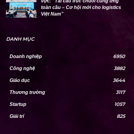
vực: “Tái cấu trúc chuỗi cung ứng
toàn cầu – Cơ hội mới cho logistics
Việt Nam”
DANH MỤC
6950
Doanh nghiệp
3882
Công nghệ
3644
Giáo dục
3117
Thương trường
1057
Startup
825
Giải trí