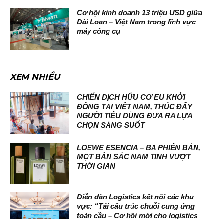
Cơ hội kinh doanh 13 triệu USD giữa
Đài Loan – Việt Nam trong lĩnh vực
máy công cụ
XEM NHIỀU
CHIẾN DỊCH HỮU CƠ EU KHỞI
ĐỘNG TẠI VIỆT NAM, THÚC ĐẨY
NGƯỜI TIÊU DÙNG ĐƯA RA LỰA
CHỌN SÁNG SUỐT
LOEWE ESENCIA – BA PHIÊN BẢN,
MỘT BẢN SẮC NAM TÍNH VƯỢT
THỜI GIAN
Diễn đàn Logistics kết nối các khu
vực: “Tái cấu trúc chuỗi cung ứng
toàn cầu – Cơ hội mới cho logistics