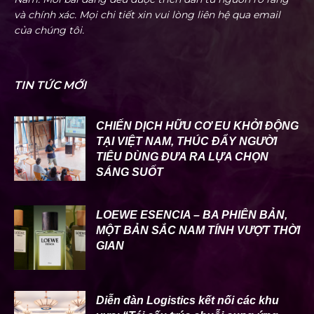
và chính xác. Mọi chi tiết xin vui lòng liên hệ qua email
của chúng tôi.
TIN TỨC MỚI
CHIẾN DỊCH HỮU CƠ EU KHỞI ĐỘNG
TẠI VIỆT NAM, THÚC ĐẨY NGƯỜI
TIÊU DÙNG ĐƯA RA LỰA CHỌN
SÁNG SUỐT
LOEWE ESENCIA – BA PHIÊN BẢN,
MỘT BẢN SẮC NAM TÍNH VƯỢT THỜI
GIAN
Diễn đàn Logistics kết nối các khu