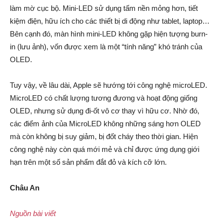
làm mờ cục bộ. Mini-LED sử dụng tấm nền mỏng hơn, tiết
kiệm điện, hữu ích cho các thiết bị di động như tablet, laptop…
Bên cạnh đó, màn hình mini-LED không gặp hiện tượng burn-
in (lưu ảnh), vốn được xem là một “tính năng” khó tránh của
OLED.
Tuy vậy, về lâu dài, Apple sẽ hướng tới công nghệ microLED.
MicroLED có chất lượng tương đương và hoạt động giống
OLED, nhưng sử dụng đi-ốt vô cơ thay vì hữu cơ. Nhờ đó,
các điểm ảnh của MicroLED không những sáng hơn OLED
mà còn không bị suy giảm, bị đốt cháy theo thời gian. Hiện
công nghệ này còn quá mới mẻ và chỉ được ứng dụng giới
hạn trên một số sản phẩm đắt đỏ và kích cỡ lớn.
Châu An
Nguồn bài viết