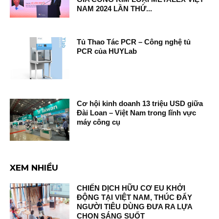
NAM 2024 LẦN THỨ...
Tủ Thao Tác PCR – Công nghệ tủ
PCR của HUYLab
Cơ hội kinh doanh 13 triệu USD giữa
Đài Loan – Việt Nam trong lĩnh vực
máy công cụ
XEM NHIỀU
CHIẾN DỊCH HỮU CƠ EU KHỞI
ĐỘNG TẠI VIỆT NAM, THÚC ĐẨY
NGƯỜI TIÊU DÙNG ĐƯA RA LỰA
CHỌN SÁNG SUỐT