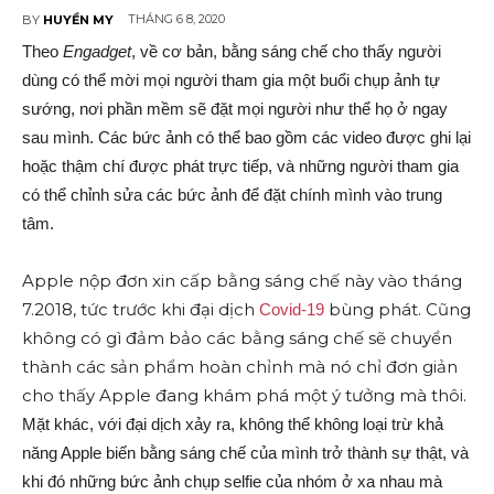
THÁNG 6 8, 2020
BY
HUYỀN MY
Theo
Engadget
, về cơ bản, bằng sáng chế cho thấy người
dùng có thể mời mọi người tham gia một buổi chụp ảnh tự
sướng, nơi phần mềm sẽ đặt mọi người như thể họ ở ngay
sau mình. Các bức ảnh có thể bao gồm các video được ghi lại
hoặc thậm chí được phát trực tiếp, và những người tham gia
có thể chỉnh sửa các bức ảnh để đặt chính mình vào trung
tâm.
Apple nộp đơn xin cấp bằng sáng chế này vào tháng
7.2018, tức trước khi đại dịch
bùng phát. Cũng
Covid-19
không có gì đảm bảo các bằng sáng chế sẽ chuyển
thành các sản phẩm hoàn chỉnh mà nó chỉ đơn giản
cho thấy Apple đang khám phá một ý tưởng mà thôi.
Mặt khác, với đại dịch xảy ra, không thể không loại trừ khả
năng Apple biến bằng sáng chế của mình trở thành sự thật, và
khi đó những bức ảnh chụp selfie của nhóm ở xa nhau mà