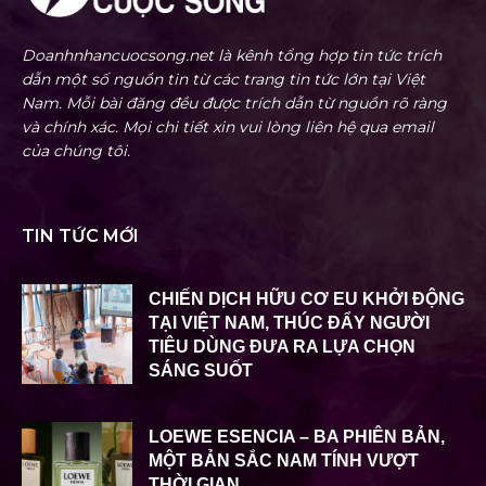
Doanhnhancuocsong.net là kênh tổng hợp tin tức trích
dẫn một số nguồn tin từ các trang tin tức lớn tại Việt
Nam. Mỗi bài đăng đều được trích dẫn từ nguồn rõ ràng
và chính xác. Mọi chi tiết xin vui lòng liên hệ qua email
của chúng tôi.
TIN TỨC MỚI
CHIẾN DỊCH HỮU CƠ EU KHỞI ĐỘNG
TẠI VIỆT NAM, THÚC ĐẨY NGƯỜI
TIÊU DÙNG ĐƯA RA LỰA CHỌN
SÁNG SUỐT
LOEWE ESENCIA – BA PHIÊN BẢN,
MỘT BẢN SẮC NAM TÍNH VƯỢT
THỜI GIAN