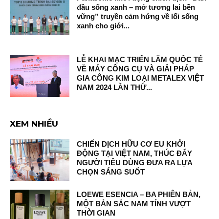
đầu sống xanh – mở tương lai bền
vững” truyền cảm hứng về lối sống
xanh cho giới...
LỄ KHAI MẠC TRIỂN LÃM QUỐC TẾ
VỀ MÁY CÔNG CỤ VÀ GIẢI PHÁP
GIA CÔNG KIM LOẠI METALEX VIỆT
NAM 2024 LẦN THỨ...
XEM NHIỀU
CHIẾN DỊCH HỮU CƠ EU KHỞI
ĐỘNG TẠI VIỆT NAM, THÚC ĐẨY
NGƯỜI TIÊU DÙNG ĐƯA RA LỰA
CHỌN SÁNG SUỐT
LOEWE ESENCIA – BA PHIÊN BẢN,
MỘT BẢN SẮC NAM TÍNH VƯỢT
THỜI GIAN