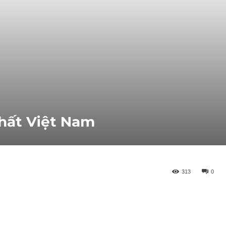
hất Việt Nam
313
0