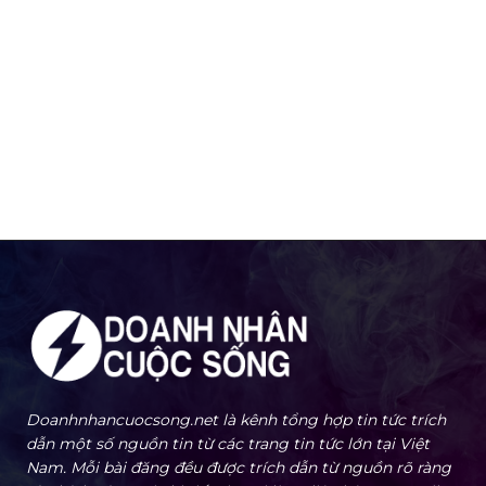
Doanhnhancuocsong.net là kênh tổng hợp tin tức trích
dẫn một số nguồn tin từ các trang tin tức lớn tại Việt
Nam. Mỗi bài đăng đều được trích dẫn từ nguồn rõ ràng