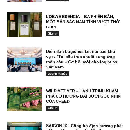
LOEWE ESENCIA – BA PHIÊN BẢN,
MỘT BẢN SẮC NAM TÍNH VƯỢT THỜI
GIAN
Giải trí
Diễn đàn Logistics kết nối các khu
vực: “Tái cấu trúc chuỗi cung ứng
toàn cầu – Cơ hội mới cho logistics
Việt Nam”
Doanh nghiệp
WILD VETIVER – HÀNH TRÌNH KHÁM
PHÁ CỎ HƯƠNG BÀI DƯỚI GÓC NHÌN
CỦA CREED
Giải trí
SAIGON IX : Công bố định hướng phát