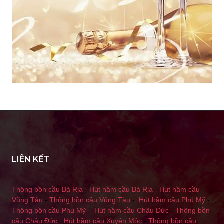
LIÊN KẾT
Thông bồn cầu Bà Rịa
-
Hút hầm cầu Bà Rịa
-
Hút hầm cầu
Vũng Tàu
-
Thông bồn cầu Vũng Tàu
-
Hút hầm cầu Phú Mỹ
-
Thông bồn cầu Phú Mỹ
-
Hút hầm cầu Châu Đức
-
Thông bồn
cầu Châu Đức
-
Hút hầm cầu Xuyên Mộc
-
Thông bồn cầu