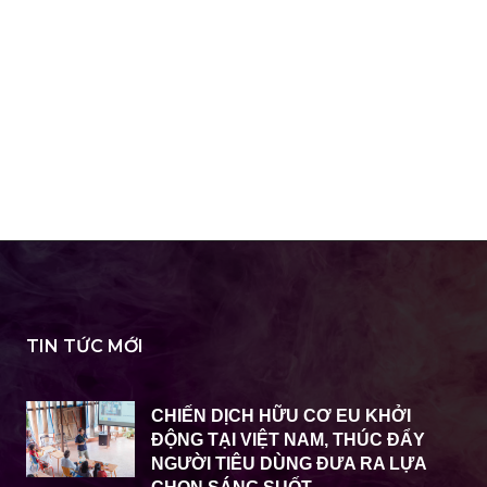
TIN TỨC MỚI
CHIẾN DỊCH HỮU CƠ EU KHỞI
ĐỘNG TẠI VIỆT NAM, THÚC ĐẨY
NGƯỜI TIÊU DÙNG ĐƯA RA LỰA