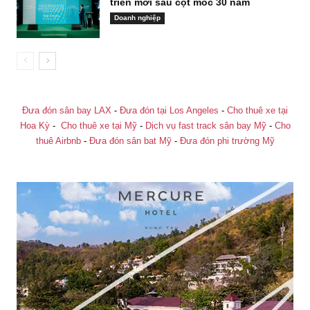
triển mới sau cột mốc 30 năm
Doanh nghiệp
Đưa đón sân bay LAX
-
Đưa đón tại Los Angeles
-
Cho thuê xe tại
Hoa Kỳ
-
Cho thuê xe tại Mỹ
-
Dịch vụ fast track sân bay Mỹ
-
Cho
thuê Airbnb
-
Đưa đón sân bat Mỹ
-
Đưa đón phi trường Mỹ