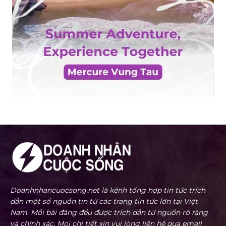
Doanhnhancuocsong.net là kênh tổng hợp tin tức trích
dẫn một số nguồn tin từ các trang tin tức lớn tại Việt
Nam. Mỗi bài đăng đều được trích dẫn từ nguồn rõ ràng
và chính xác. Mọi chi tiết xin vui lòng liên hệ qua email