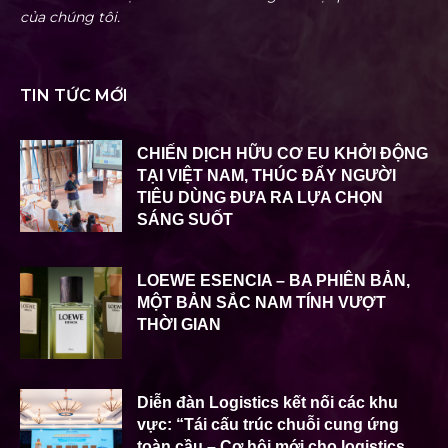
của chúng tôi.
TIN TỨC MỚI
CHIẾN DỊCH HỮU CƠ EU KHỞI ĐỘNG
TẠI VIỆT NAM, THÚC ĐẨY NGƯỜI
TIÊU DÙNG ĐƯA RA LỰA CHỌN
SÁNG SUỐT
LOEWE ESENCIA – BA PHIÊN BẢN,
MỘT BẢN SẮC NAM TÍNH VƯỢT
THỜI GIAN
Diễn đàn Logistics kết nối các khu
vực: “Tái cấu trúc chuỗi cung ứng
toàn cầu – Cơ hội mới cho logistics