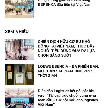
BERSHKA đầu tiên tại Việt Nam
XEM NHIỀU
CHIẾN DỊCH HỮU CƠ EU KHỞI
ĐỘNG TẠI VIỆT NAM, THÚC ĐẨY
NGƯỜI TIÊU DÙNG ĐƯA RA LỰA
CHỌN SÁNG SUỐT
LOEWE ESENCIA – BA PHIÊN BẢN,
MỘT BẢN SẮC NAM TÍNH VƯỢT
THỜI GIAN
Diễn đàn Logistics kết nối các khu
vực: “Tái cấu trúc chuỗi cung ứng
toàn cầu – Cơ hội mới cho logistics
Việt Nam”