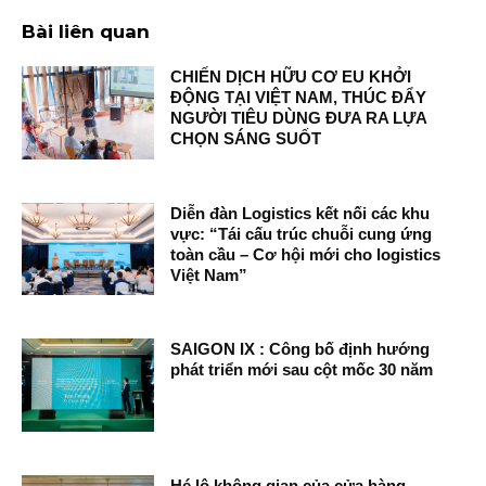
Bài liên quan
CHIẾN DỊCH HỮU CƠ EU KHỞI
ĐỘNG TẠI VIỆT NAM, THÚC ĐẨY
NGƯỜI TIÊU DÙNG ĐƯA RA LỰA
CHỌN SÁNG SUỐT
Diễn đàn Logistics kết nối các khu
vực: “Tái cấu trúc chuỗi cung ứng
toàn cầu – Cơ hội mới cho logistics
Việt Nam”
SAIGON IX : Công bố định hướng
phát triển mới sau cột mốc 30 năm
Hé lộ không gian của cửa hàng