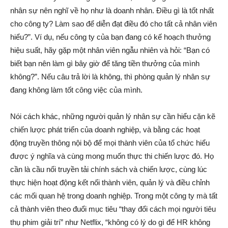
nhân sự nên nghĩ về họ như là doanh nhân. Điều gì là tốt nhất
cho công ty? Làm sao để diễn đạt điều đó cho tất cả nhân viên
hiểu?”. Ví dụ, nếu công ty của bạn đang có kế hoạch thưởng
hiệu suất, hãy gặp một nhân viên ngẫu nhiên và hỏi: “Bạn có
biết bạn nên làm gì bây giờ để tăng tiền thưởng của mình
không?”. Nếu câu trả lời là không, thì phòng quản lý nhân sự
đang không làm tốt công việc của mình.
Nói cách khác, những người quản lý nhân sự cần hiểu cặn kẽ
chiến lược phát triển của doanh nghiệp, và bằng các hoạt
động truyền thông nội bộ để mọi thành viên của tổ chức hiểu
được ý nghĩa và cùng mong muốn thực thi chiến lược đó. Họ
cần là cầu nối truyền tải chính sách và chiến lược, cùng lúc
thực hiện hoạt động kết nối thành viên, quản lý và điều chỉnh
các mối quan hệ trong doanh nghiệp. Trong một công ty mà tất
cả thành viên theo đuổi mục tiêu “thay đổi cách mọi người tiêu
thụ phim giải trí” như Netflix, “không có lý do gì để HR không