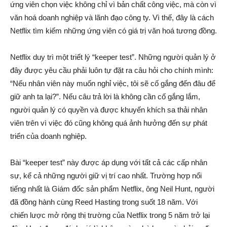
ứng viên chọn việc không chỉ vì bản chất công việc, mà còn vì
văn hoá doanh nghiệp và lãnh đạo công ty. Vì thế, đây là cách
Netflix tìm kiếm những ứng viên có giá trị văn hoá tương đồng.
Netflix duy trì một triết lý “keeper test”. Những người quản lý ở
đây được yêu cầu phải luôn tự đặt ra câu hỏi cho chính mình:
“Nếu nhân viên này muốn nghỉ việc, tôi sẽ cố gắng đến đâu để
giữ anh ta lại?”. Nếu câu trả lời là không cần cố gắng lắm,
người quản lý có quyền và được khuyến khích sa thải nhân
viên trên vì việc đó cũng không quá ảnh hưởng đến sự phát
triển của doanh nghiệp.
Bài “keeper test” này được áp dụng với tất cả các cấp nhân
sự, kể cả những người giữ vị trí cao nhất. Trường hợp nổi
tiếng nhất là Giám đốc sản phẩm Netflix, ông Neil Hunt, người
đã đồng hành cùng Reed Hasting trong suốt 18 năm. Với
chiến lược mở rộng thị trường của Netflix trong 5 năm trở lại