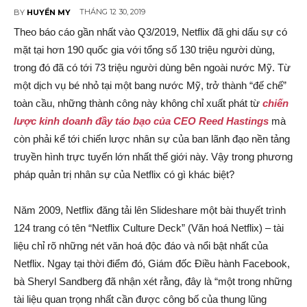
THÁNG 12 30, 2019
BY
HUYỀN MY
Theo báo cáo gần nhất vào Q3/2019, Netflix đã ghi dấu sự có
mặt tại hơn 190 quốc gia với tổng số 130 triệu người dùng,
trong đó đã có tới 73 triệu người dùng bên ngoài nước Mỹ. Từ
một dịch vụ bé nhỏ tại một bang nước Mỹ, trở thành “đế chế”
toàn cầu, những thành công này không chỉ xuất phát từ
chiến
lược kinh doanh đầy táo bạo của CEO Reed Hastings
mà
còn phải kể tới chiến lược nhân sự của ban lãnh đạo nền tảng
truyền hình trực tuyến lớn nhất thế giới này. Vậy trong phương
pháp quản trị nhân sự của Netflix có gì khác biệt?
Năm 2009, Netflix đăng tải lên Slideshare một bài thuyết trình
124 trang có tên “Netflix Culture Deck” (Văn hoá Netflix) – tài
liệu chỉ rõ những nét văn hoá độc đáo và nổi bật nhất của
Netflix. Ngay tại thời điểm đó, Giám đốc Điều hành Facebook,
bà Sheryl Sandberg đã nhận xét rằng, đây là “một trong những
tài liệu quan trọng nhất cần được công bố của thung lũng