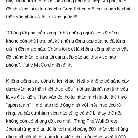
đây, Hunt được đánh giá là không còn phù hợp, và phải ra đi
để nhường lại vị trí này cho Greg Petter, một cựu quản lý phát
triển sản phẩm ở thị trường quốc tế.
“Chúng tôi phải sẵn sàng từ bỏ những người có kỹ năng
không còn phù hợp, bất kể những đóng góp của họ đã từng
giá trị đến mức nào. Chúng tôi biết là không công bằng vì vậy
để thẳng thắn, chúng tôi cung cấp các gói thôi việc hào
phóng”, Patty McCord nhận định.
Không giống các công ty lớn khác, Netflix không cố gắng xây
dựng văn hoá thân thiết theo kiểu “một gia đình”, nơi tình yêu
là vô điều kiện. Thay vào đó, họ tự nhận mình là đội thể thao
“sport team” – một tập thể thống nhất với một mục tiêu rõ
ràng, và bất cứ thành viên nào cũng có thể bị thay thể nếu
không còn có phong độ cao nhất. Trang The Wall Street
Journal từng mô tả, đó là nơi mà khoảng 500 nhân viên hàng
đầu phải biết tất cả cách làm việc như một công ty có 6.000