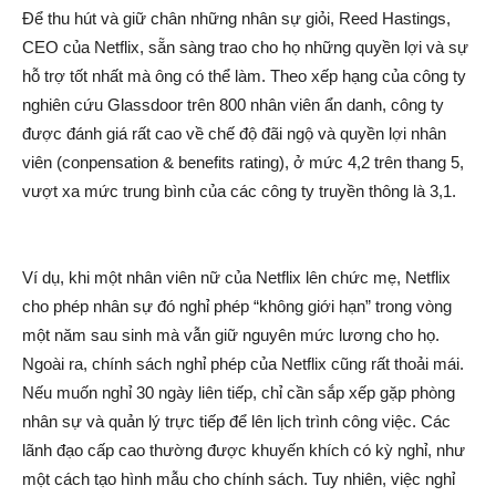
Để thu hút và giữ chân những nhân sự giỏi, Reed Hastings,
CEO của Netflix, sẵn sàng trao cho họ những quyền lợi và sự
hỗ trợ tốt nhất mà ông có thể làm. Theo xếp hạng của công ty
nghiên cứu Glassdoor trên 800 nhân viên ẩn danh, công ty
được đánh giá rất cao về chế độ đãi ngộ và quyền lợi nhân
viên (conpensation & benefits rating), ở mức 4,2 trên thang 5,
vượt xa mức trung bình của các công ty truyền thông là 3,1.
Ví dụ, khi một nhân viên nữ của Netflix lên chức mẹ, Netflix
cho phép nhân sự đó nghỉ phép “không giới hạn” trong vòng
một năm sau sinh mà vẫn giữ nguyên mức lương cho họ.
Ngoài ra, chính sách nghỉ phép của Netflix cũng rất thoải mái.
Nếu muốn nghỉ 30 ngày liên tiếp, chỉ cần sắp xếp gặp phòng
nhân sự và quản lý trực tiếp để lên lịch trình công việc. Các
lãnh đạo cấp cao thường được khuyến khích có kỳ nghỉ, như
một cách tạo hình mẫu cho chính sách. Tuy nhiên, việc nghỉ