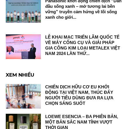
Panasonic khởi động chiến dịch “Dẫn
đầu sống xanh – mở tương lai bền
vững” truyền cảm hứng về lối sống
xanh cho giới...
LỄ KHAI MẠC TRIỂN LÃM QUỐC TẾ
VỀ MÁY CÔNG CỤ VÀ GIẢI PHÁP
GIA CÔNG KIM LOẠI METALEX VIỆT
NAM 2024 LẦN THỨ...
XEM NHIỀU
CHIẾN DỊCH HỮU CƠ EU KHỞI
ĐỘNG TẠI VIỆT NAM, THÚC ĐẨY
NGƯỜI TIÊU DÙNG ĐƯA RA LỰA
CHỌN SÁNG SUỐT
LOEWE ESENCIA – BA PHIÊN BẢN,
MỘT BẢN SẮC NAM TÍNH VƯỢT
THỜI GIAN