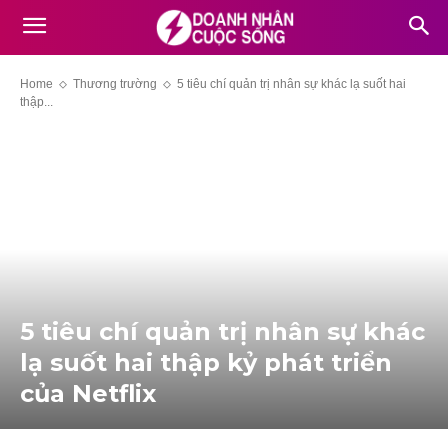
Home
Thương trường
5 tiêu chí quản trị nhân sự khác lạ suốt hai
thập...
5 tiêu chí quản trị nhân sự khác
lạ suốt hai thập kỷ phát triển
của Netflix