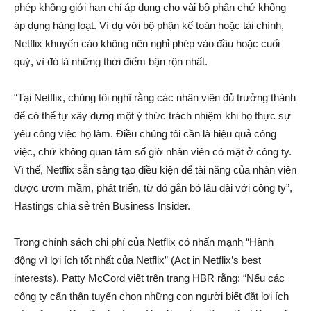
phép không giới hạn chỉ áp dụng cho vài bộ phận chứ không
áp dụng hàng loạt. Ví dụ với bộ phận kế toán hoặc tài chính,
Netflix khuyến cáo không nên nghỉ phép vào đầu hoặc cuối
quý, vì đó là những thời điểm bận rộn nhất.
“Tại Netflix, chúng tôi nghĩ rằng các nhân viên đủ trưởng thành
để có thể tự xây dựng một ý thức trách nhiệm khi họ thực sự
yêu công việc họ làm. Điều chúng tôi cần là hiệu quả công
việc, chứ không quan tâm số giờ nhân viên có mặt ở công ty.
Vì thế, Netflix sẵn sàng tạo điều kiện để tài năng của nhân viên
được ươm mầm, phát triển, từ đó gắn bó lâu dài với công ty”,
Hastings chia sẻ trên Business Insider.
Trong chính sách chi phí của Netflix có nhấn mạnh “Hành
động vì lợi ích tốt nhất của Netflix” (Act in Netflix’s best
interests). Patty McCord viết trên trang HBR rằng: “Nếu các
công ty cẩn thận tuyển chọn những con người biết đặt lợi ích