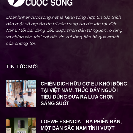
Doanhnhancuocsong.net là kênh tổng hợp tin tức trích
dẫn một số nguồn tin từ các trang tin tức lớn tại Việt
Nam. Mỗi bài đăng đều được trích dẫn từ nguồn rõ ràng
và chính xác. Mọi chi tiết xin vui lòng liên hệ qua email
của chúng tôi.
TIN TỨC MỚI
CHIẾN DỊCH HỮU CƠ EU KHỞI ĐỘNG
TẠI VIỆT NAM, THÚC ĐẨY NGƯỜI
TIÊU DÙNG ĐƯA RA LỰA CHỌN
SÁNG SUỐT
LOEWE ESENCIA – BA PHIÊN BẢN,
MỘT BẢN SẮC NAM TÍNH VƯỢT