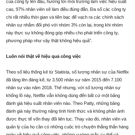
của công ty lên đầu, hướng tới môi trường làm việc hiệu suất
cao, 97% nhân viên sẽ làm điều đúng đắn. Đa số các công ty
chi rất nhiều thời gian và tiền bạc để vạch ra các chính sách
nhân sự nhắm đối phó với nhóm 3% còn lại, trong khi nhóm
này thực sự không đóng góp nhiều cho phát triển công ty,
phương pháp như vậy thật không hiệu quả”.
Luôn nói thật về hiệu quả công việc
Theo số liệu thống kê từ Statista, số lượng nhân sự của Netflix
đã tăng lên đáng kể, từ 3.500 nhân sự năm 2015 đến 7.100
nhân sự vào năm 2018. Thế nhưng, với số lượng nhân sự
khổng lồ này, Netflix vẫn không dùng đến bất cứ một bảng
đánh giá hiệu suất nhân viên nào. Theo Patty, những bảng
đánh giá này thường nặng tính hình thức và không phản ánh
được thực tế vốn thay đổi liên tục. Thay vào đó, nhân viên và
quản lý của họ cần có những cuộc trò chuyện thẳng thắn hàng
ngày về hiệu quả công việc, những vướng mắc cụ thể và