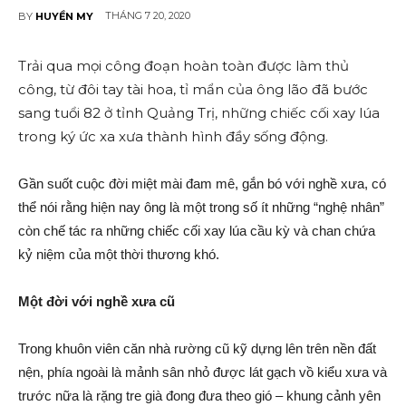
THÁNG 7 20, 2020
BY
HUYỀN MY
Trải qua mọi công đoạn hoàn toàn được làm thủ
công, từ đôi tay tài hoa, tỉ mẩn của ông lão đã bước
sang tuổi 82 ở tỉnh Quảng Trị, những chiếc cối xay lúa
trong ký ức xa xưa thành hình đầy sống độn‌g.
Gần suốt cuộc đời miệt mài đam mê, gắn bó với nghề xưa, có
thể nói rằng hiện nay ông là một trong số ít những “nghệ nhân”
còn chế tác ra những chiếc cối xay lúa cầu kỳ và chan chứa
kỷ niệm của một thời thương khó.
Một đời với nghề xưa cũ
Trong khuôn viên căn nhà rường cũ kỹ dựng lên trên nền đất
nện, phía ngoài là mảnh sân nhỏ được lát gạch vồ kiểu xưa và
trước nữa là rặng tre già đong đưa theo gió – khung cảnh yên