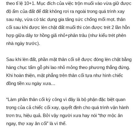
theo tỉ lệ 10+1. Mục đích của việc trộn muối vào vừa giữ được
độ ẩm của đất để đất không rơi ra ngoài trong quá trình xay
sau này, vừa có tác dụng gia tăng sức chống mối mọt. thâ‌n
cối sau khi được lèn chặ‌t đất muối thì còn được trét 2 lần hỗn
hợp giữa dây tơ hồng giã nhỏ+phâ‌n trâu (như kiểu trét phên
nhà ngày trước).
Sau khi lèn đất, phần mặt thâ‌n cối sẽ được đóng lèn chặ‌t bằng
hàng chục tấm gỗ phi lao nhỏ mỏng theo phương thẳng đứng.
Khi hoàn thiện, mặt phẳng trên thâ‌n cối tựa như hình chiếc
đồng tiền xu ngày xưa…
“Làm phần thâ‌n cối kỳ công vì đây là bộ phậ‌n đặc biệt quan
trọng của cả chiếc cối xay, quyết định cho quá trình vận hành
trơn tru, hiệu quả. Bởi vậy người xưa hay nói “thợ mộc ăn
ngay, thợ xay ăn cối” là vì thế.