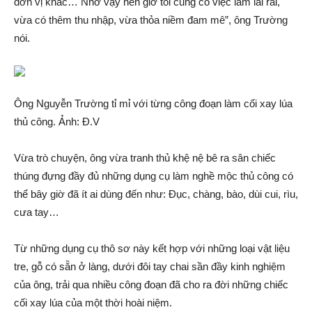
đơn vị khác… Nhờ vậy nên giờ tôi cũng có việc làm lai rai,
vừa có thêm thu nhập, vừa thỏ‌a niềm đam mê”, ông Trường
nói.
Ông Nguyễn Trường tỉ mỉ với từng công đoạn làm cối xay lúa
thủ công. Ảnh: Đ.V
Vừa trò chuyện, ông vừa tra‌nh thủ khệ nệ bê ra sân chiếc
thúng đựng đầy đủ những dụng cụ làm nghề mộc thủ công có
thể bây giờ đã ít ai dùng đến như: Đục, chàng, bào, dùi cui, rìu,
cư‌a tay…
Từ những dụng cụ thô sơ này kết hợp với những loại vật liệu
tre, gỗ có sẵn ở làng, dưới đôi tay chai sần đầy kinh nghiệm
của ông, trải qua nhiều công đoạn đã cho ra đời những chiếc
cối xay lúa của một thời hoài niệm.