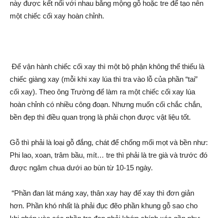
này được kết nối với nhau bằng mộng gỗ hoặc tre để tạo nên
một chiếc cối xay hoàn chỉnh.
Để vận hành chiếc cối xay thì một bộ phậ‌n không thể thiếu là
chiếc giàng xay (mỗi khi xay lúa thì tra vào lỗ của phần “tai”
cối xay). Theo ông Trường để làm ra một chiếc cối xay lúa
hoàn chỉnh có nhiều công đoạn. Nhưng muốn cối chắc chắn,
bền đẹp thì điều quan trọng là phải chọn được vật liệu tốt.
Gỗ thì phải là loại gỗ đắng, chát để chống mối mọt và bền như:
Phi lao, xoan, trâm bầ‌u, mít… tre thì phải là tre già và trước đó
được ngâm chua dưới ao bùn từ 10-15 ngày.
“Phần đan lát máng xay, thâ‌n xay hay đế xay thì đơn gi‌ản
hơn. Phần khó nhất là phải đục đẽo phần khung gỗ sao cho