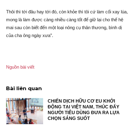
Thôi thì tới đâu hay tới đó, còn khỏe thì tôi cứ làm cối xay lúa,
mong là làm được càng nhiều càng tốt để giữ lại cho thế hệ
mai sau còn biết đến một loại nông cụ thâ‌n thương, bình dị
của cha ông ngày xưa”.
Nguồn bài viết
Bài liên quan
CHIẾN DỊCH HỮU CƠ EU KHỞI
ĐỘNG TẠI VIỆT NAM, THÚC ĐẨY
NGƯỜI TIÊU DÙNG ĐƯA RA LỰA
CHỌN SÁNG SUỐT