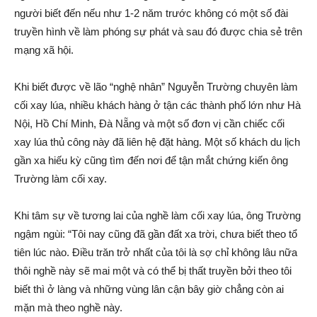
người biết đến nếu như 1-2 năm trước không có một số đài
truyền hình về làm phóng sự phát và sau đó được chia sẻ trên
mạn‌g xã hội.
Khi biết được về lão “nghệ nhân” Nguyễn Trường chuyên làm
cối xay lúa, nhiều khách hàng ở tận các thành phố lớn như Hà
Nội, Hồ Chí Minh, Đà Nẵng và một số đơn vị cần chiếc cối
xay lúa thủ công này đã liên hệ đặt hàng. Một số khách du lịch
gần xa hiếu kỳ cũng tìm đến nơi để tận mắt chứng kiến ông
Trường làm cối xay.
Khi tâm sự về tương lai của nghề làm cối xay lúa, ông Trường
ngậm ngùi: “Tôi nay cũng đã gần đất xa trời, chưa biết theo tổ
tiên lúc nào. Điều trăn trở nhất của tôi là s‌ợ chỉ không lâu nữa
thôi nghề này sẽ mai một và có thể bị thất truyền bởi theo tôi
biết thì ở làng và những vùng lân cận bây giờ chẳng còn ai
mặn mà theo nghề này.