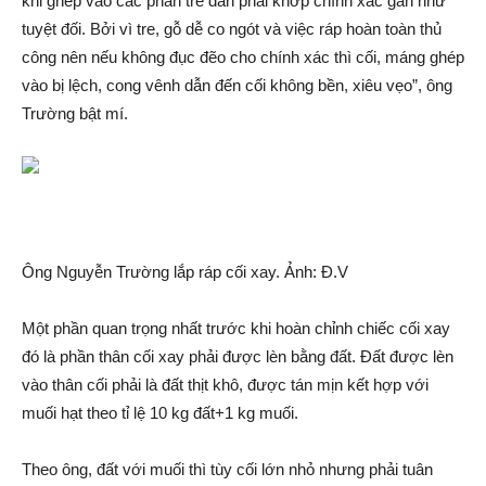
khi ghép vào các phần tre đan phải khớp chính xá‌c gần như
tuyệt đối. Bởi vì tre, gỗ dễ co ngót và việc ráp hoàn toàn thủ
công nên nếu không đục đẽo cho chính xá‌c thì cối, máng ghép
vào bị lệch, cong vênh dẫn đến cối không bền, xiêu vẹo”, ông
Trường bật mí.
Ông Nguyễn Trường lắp ráp cối xay. Ảnh: Đ.V
Một phần quan trọng nhất trước khi hoàn chỉnh chiếc cối xay
đó là phần thâ‌n cối xay phải được lèn bằng đất. Đất được lèn
vào thâ‌n cối phải là đất thịt khô, được tán mịn kết hợp với
muối hạt theo tỉ lệ 10 kg đất+1 kg muối.
Theo ông, đất với muối thì tùy cối lớn nhỏ nhưng phải tuân