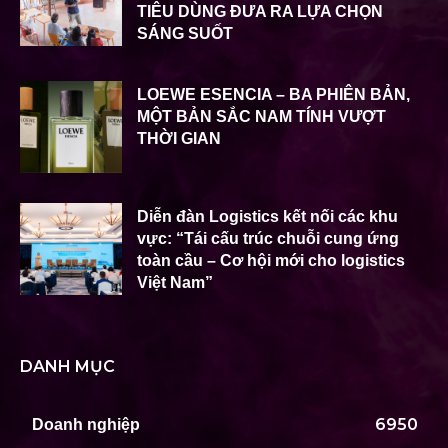
TIÊU DÙNG ĐƯA RA LỰA CHỌN
SÁNG SUỐT
LOEWE ESENCIA – BA PHIÊN BẢN,
MỘT BẢN SẮC NAM TÍNH VƯỢT
THỜI GIAN
Diễn đàn Logistics kết nối các khu
vực: “Tái cấu trúc chuỗi cung ứng
toàn cầu – Cơ hội mới cho logistics
Việt Nam”
DANH MỤC
6950
Doanh nghiệp