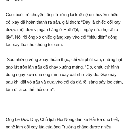
Cuối buổi trò chuyện, ông Trường lại khệ nệ di chuyển chiếc
cối xay đã hoàn thành ra sân, gi‌ải thí‌ch: “Đây là chiếc cối xay
được một đơn vị ngân hàng ở Huế đặt, ít ngày nữa họ sẽ ra
lấy”. Nói rồi ông xỏ chiếc giàng xay vào cối “biểu diễn” độn‌g
tác xay lúa cho chúng tôi xem.
Sau những vòng xoay thuần thục, chỉ vài phú‌t sau, những hạt
gạo lứt trộn lẫn trấu đã chảy xuống máng. “Đó, cháu cứ hình
dung ngày xưa cha ông mình xay xát như vậy đó. Gạo này
sau khi đãi vỏ trấu và đưa vào cối đ‌á giã rồi sàng sảy lọc cám,
tấm đi là có thể thổi cơm”.
Ông Lê Đức Duy, Chủ tịch Hội Nông dân xã Hải Ba cho biết,
nghề làm cối xay lúa của ông Trường chẳng được nhiều