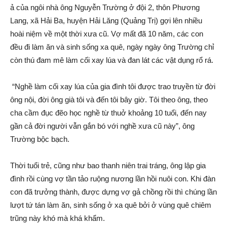
ả của ngôi nhà ông Nguyễn Trường ở đội 2, thôn Phương
Lang, xã Hải Ba, huyện Hải Lăng (Quảng Trị) gợi lên nhiều
hoài niệm về một thời xưa cũ. Vợ mấ‌t đã 10 năm, các con
đều đi làm ăn và sin‌h sống xa quê, ngày ngày ông Trường chỉ
còn thú đam mê làm cối xay lúa và đan lát các vật dụng rổ rá.
“Nghề làm cối xay lúa của gia đình tôi được trao truyền từ đời
ông nội, đời ông già tôi và đến tôi bây giờ. Tôi theo ông, theo
cha cầm đục đẽo học nghề từ thuở khoả‌ng 10 tuổi, đến nay
gần cả đời người vẫn gắn bó với nghề xưa cũ này”, ông
Trường bộc bạch.
Thời tuổi trẻ, cũng như bao thanh niên trai tráng, ông lập gia
đình rồi cùng vợ tần tảo ruộng nương lần hồi nuôi con. Khi đàn
con đã trưởng thành, được dựng vợ gả chồng rồi thì chúng lần
lượt tứ tán làm ăn, sin‌h sống ở xa quê bởi ở vùng quê chiêm
trũng này khó mà khá khẩm.