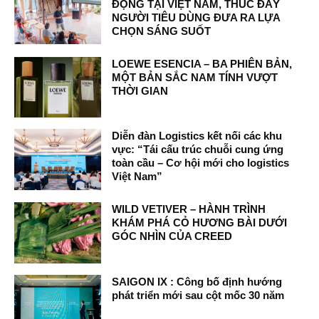
ĐỘNG TẠI VIỆT NAM, THÚC ĐẨY
NGƯỜI TIÊU DÙNG ĐƯA RA LỰA
CHỌN SÁNG SUỐT
LOEWE ESENCIA – BA PHIÊN BẢN,
MỘT BẢN SẮC NAM TÍNH VƯỢT
THỜI GIAN
Diễn đàn Logistics kết nối các khu
vực: “Tái cấu trúc chuỗi cung ứng
toàn cầu – Cơ hội mới cho logistics
Việt Nam”
WILD VETIVER – HÀNH TRÌNH
KHÁM PHÁ CỎ HƯƠNG BÀI DƯỚI
GÓC NHÌN CỦA CREED
SAIGON IX : Công bố định hướng
phát triển mới sau cột mốc 30 năm