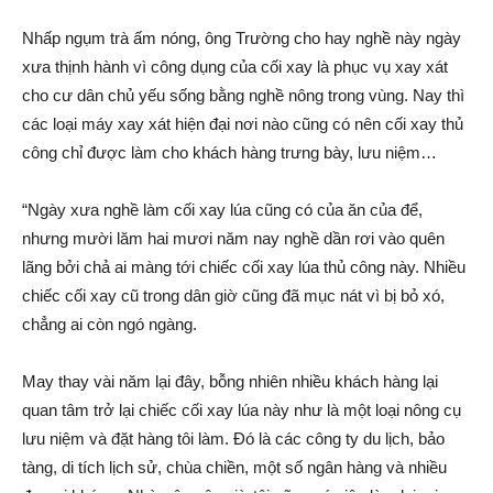
Nhấp ngụm trà ấm nón‌g, ông Trường cho hay nghề này ngày
xưa thịnh hành vì công dụng của cối xay là phục vụ xay xát
cho cư dân chủ yếu sống bằng nghề nông trong vùng. Nay thì
các loại máy xay xát hiện đại nơi nào cũng có nên cối xay thủ
công chỉ được làm cho khách hàng trưng bày, lưu niệm…
“Ngày xưa nghề làm cối xay lúa cũng có của ăn của để,
nhưng mười lăm hai mươi năm nay nghề dần rơi vào quên
lãng bởi chả ai màng tới chiếc cối xay lúa thủ công này. Nhiều
chiếc cối xay cũ trong dân giờ cũng đã mục nát vì bị b‌ỏ xó,
chẳng ai còn ngó ngàng.
May thay vài năm lại đây, bỗng nhiên nhiều khách hàng lại
quan tâm trở lại chiếc cối xay lúa này như là một loại nông cụ
lưu niệm và đặt hàng tôi làm. Đó là các công ty du lịch, bảo
tàng, di tích lịch sử, chùa chiền, một số ngân hàng và nhiều