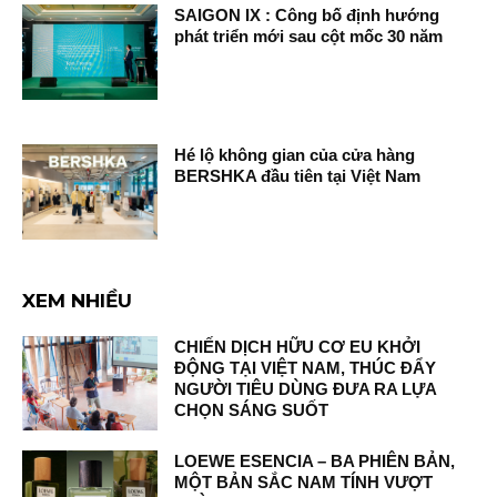
SAIGON IX : Công bố định hướng
phát triển mới sau cột mốc 30 năm
Hé lộ không gian của cửa hàng
BERSHKA đầu tiên tại Việt Nam
XEM NHIỀU
CHIẾN DỊCH HỮU CƠ EU KHỞI
ĐỘNG TẠI VIỆT NAM, THÚC ĐẨY
NGƯỜI TIÊU DÙNG ĐƯA RA LỰA
CHỌN SÁNG SUỐT
LOEWE ESENCIA – BA PHIÊN BẢN,
MỘT BẢN SẮC NAM TÍNH VƯỢT