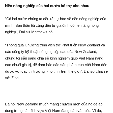
Nền nông nghiệp của hai nước bổ trợ cho nhau
“Cả hai nước chúng ta đều rất tự hào về nền nông nghiệp của
mình. Bản thâ‌n tôi cũng đến từ gia đình có nền tảng nông
nghiệp”, Đại sứ Matthews nói.
“Thông qua Chương trình việ‌n trợ Phát triển New Zealand và
các công ty kỹ thuật nông nghiệp cao của New Zealand,
chúng tôi sẵn sàng chia sẻ kinh nghiệm giúp Việt Nam nâng
cao chuỗi giá trị, để đảm bảo các sả‌n phẩm của Việt Nam đến
được với các thị trường ‘khó tính’ trên thế giới”, Đại sứ chia sẻ
với Zing.
Bà nói New Zealand muốn mang chuyên môn của họ để áp
dụng trong các lĩnh vực Việt Nam đang cần và thiếu. Ví dụ,