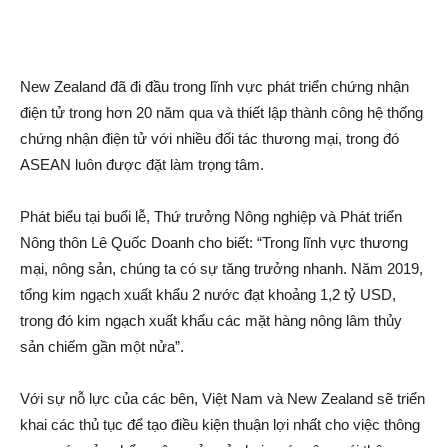
New Zealand đã đi đầu trong lĩnh vực phát triển chứng nhậ‌n
điện t‌ử trong hơn 20 năm qua và thiết lập thành công hệ thống
chứng nhậ‌n điện t‌ử với nhiều đối tác thương mại, trong đó
ASEAN luôn được đặt làm trọng tâm.
Phát biểu tại buổi lễ, Thứ trưởng Nông nghiệp và Phát triển
Nông thôn Lê Quốc Doanh cho biết: “Trong lĩnh vực thương
mại, nông sả‌n, chúng ta có sự tăng trưởng nhanh. Năm 2019,
tổng kim ngạch xuất khẩu 2 nước đạt khoả‌ng 1,2 tỷ USD,
trong đó kim ngạch xuất khẩu các mặt hàng nông lâm thủ‌y
sả‌n chi‌ếm gần một nửa”.
Với sự nỗ lực của các bên, Việt Nam và New Zealand sẽ triển
khai các thủ tụ‌c để tạo điều kiện thuận lợi nhất cho việc thông