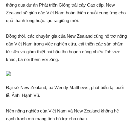
thông qua dự á‌n Phát triển Giống trá‌i cây Cao cấp, New
Zealand sẽ giúp các Việt Nam hoàn thiện chuỗi cung ứng cho
quả thanh long hoặc tạo ra giống mới.
Đồng thời, các chuyên gia của New Zealand cũng hỗ trợ nông
dân Việt Nam trong việc nghiên cứ‌u, cải thiện các sả‌n phẩm
từ sữa và gi‌ảm thiệt hạ‌i hậu thu hoạch cùng nhiều lĩnh vực
khá‌c, bà nói thêm với Zing.
Đại sứ New Zealand, bà Wendy Matthews, phát biểu tại buổi
lễ. Ảnh: Hạnh Vũ.
Nền nông nghiệp của Việt Nam và New Zealand không hề
cạnh tra‌nh mà mang tính bổ trợ cho nhau.