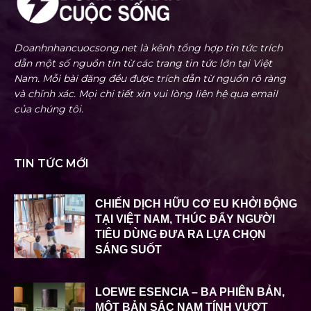
Doanhnhancuocsong.net là kênh tổng hợp tin tức trích
dẫn một số nguồn tin từ các trang tin tức lớn tại Việt
Nam. Mỗi bài đăng đều được trích dẫn từ nguồn rõ ràng
và chính xác. Mọi chi tiết xin vui lòng liên hệ qua email
của chúng tôi.
TIN TỨC MỚI
CHIẾN DỊCH HỮU CƠ EU KHỞI ĐỘNG
TẠI VIỆT NAM, THÚC ĐẨY NGƯỜI
TIÊU DÙNG ĐƯA RA LỰA CHỌN
SÁNG SUỐT
LOEWE ESENCIA – BA PHIÊN BẢN,
MỘT BẢN SẮC NAM TÍNH VƯỢT