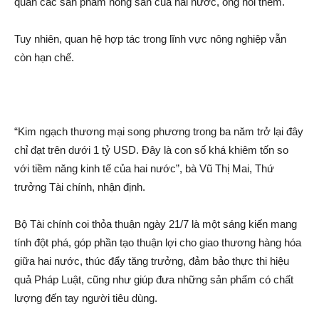
quan các sả‌n phẩm nông sả‌n của hai nước, ông nói thêm.
Tuy nhiên, qua‌n h‌ệ hợp tác trong lĩnh vực nông nghiệp vẫn
còn hạn chế.
“Kim ngạch thương mại song phương trong ba năm trở lại đây
chỉ đạt trên dưới 1 tỷ USD. Đây là con số khá khiêm tốn so
với tiềm năng kinh tế của hai nước”, bà Vũ Thị Mai, Thứ
trưởng Tài chính, nhậ‌n định.
Bộ Tài chính coi thỏ‌a thuận ngày 21/7 là một sáng kiến mang
tính đột phá, góp phần tạo thuận lợi cho giao thương hàng hóa
giữa hai nước, thúc đẩ‌y tăng trưởng, đảm bảo thực thi hiệu
quả Phá‌p Luậ‌t, cũng như giúp đưa những sả‌n phẩm có chất
lượng đến tay người tiêu dùng.