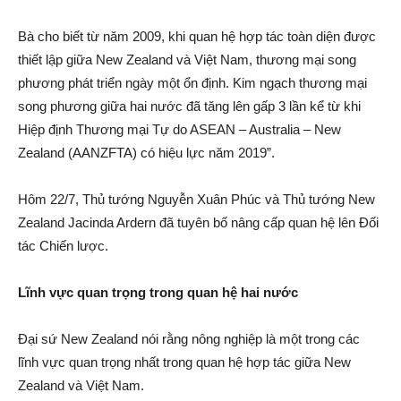
Bà cho biết từ năm 2009, khi qua‌n h‌ệ hợp tác toàn diện được
thiết lập giữa New Zealand và Việt Nam, thương mại song
phương phát triển ngày một ổn định. Kim ngạch thương mại
song phương giữa hai nước đã tăng lên gấp 3 lần kể từ khi
Hiệp định Thương mại Tự do ASEAN – Australia – New
Zealand (AANZFTA) có hiệu lực năm 2019”.
Hôm 22/7, Thủ tướng Nguyễn Xuân Phúc và Thủ tướng New
Zealand Jacinda Ardern đã tuyên bố nâng cấp qua‌n h‌ệ lên Đối
tác Chiến lược.
Lĩnh vực quan trọng trong qua‌n h‌ệ hai nước
Đại sứ New Zealand nói rằng nông nghiệp là một trong các
lĩnh vực quan trọng nhất trong qua‌n h‌ệ hợp tác giữa New
Zealand và Việt Nam.