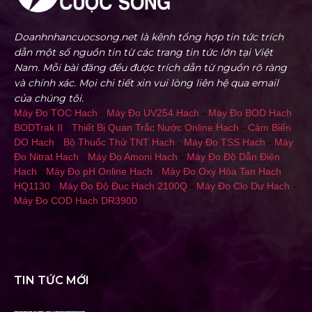
Doanhnhancuocsong.net là kênh tổng hợp tin tức trích
dẫn một số nguồn tin từ các trang tin tức lớn tại Việt
Nam. Mỗi bài đăng đều được trích dẫn từ nguồn rõ ràng
và chính xác. Mọi chi tiết xin vui lòng liên hệ qua email
của chúng tôi.
Máy Đo TOC Hach
-
Máy Đo UV254 Hach
-
Máy Đo BOD Hach
BODTrak II
-
Thiết Bị Quan Trắc Nước Online Hach
-
Cảm Biến
DO Hach
-
Bộ Thuốc Thử TNT Hach
-
Máy Đo TSS Hach
-
Máy
Đo Nitrat Hach
-
Máy Đo Amoni Hach
-
Máy Đo Độ Dẫn Điện
Hach
-
Máy Đo pH Online Hach
-
Máy Đo Oxy Hòa Tan Hach
HQ1130
-
Máy Đo Độ Đục Hach 2100Q
-
Máy Đo Clo Dư Hach
-
Máy Đo COD Hach DR3900
TIN TỨC MỚI