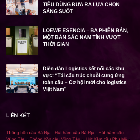
TIÊU DÙNG ĐƯA RA LỰA CHỌN
SÁNG SUỐT
LOEWE ESENCIA – BA PHIÊN BẢN,
MỘT BẢN SẮC NAM TÍNH VƯỢT
THỜI GIAN
Diễn đàn Logistics kết nối các khu
vực: “Tái cấu trúc chuỗi cung ứng
toàn cầu – Cơ hội mới cho logistics
Việt Nam”
LIÊN KẾT
Thông bồn cầu Bà Rịa
-
Hút hầm cầu Bà Rịa
-
Hút hầm cầu
Vũng Tàu
-
Thông bồn cầu Vũng Tàu
-
Hút hầm cầu Phú Mỹ
-