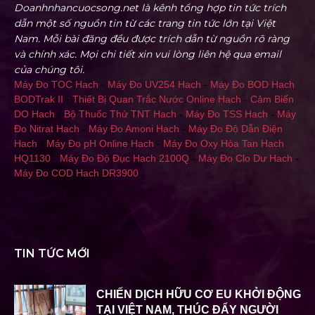
Doanhnhancuocsong.net là kênh tổng hợp tin tức trích
dẫn một số nguồn tin từ các trang tin tức lớn tại Việt
Nam. Mỗi bài đăng đều được trích dẫn từ nguồn rõ ràng
và chính xác. Mọi chi tiết xin vui lòng liên hệ qua email
của chúng tôi.
Máy Đo TOC Hach
-
Máy Đo UV254 Hach
-
Máy Đo BOD Hach
BODTrak II
-
Thiết Bị Quan Trắc Nước Online Hach
-
Cảm Biến
DO Hach
-
Bộ Thuốc Thử TNT Hach
-
Máy Đo TSS Hach
-
Máy
Đo Nitrat Hach
-
Máy Đo Amoni Hach
-
Máy Đo Độ Dẫn Điện
Hach
-
Máy Đo pH Online Hach
-
Máy Đo Oxy Hòa Tan Hach
HQ1130
-
Máy Đo Độ Đục Hach 2100Q
-
Máy Đo Clo Dư Hach
-
Máy Đo COD Hach DR3900
TIN TỨC MỚI
CHIẾN DỊCH HỮU CƠ EU KHỞI ĐỘNG
TẠI VIỆT NAM, THÚC ĐẨY NGƯỜI