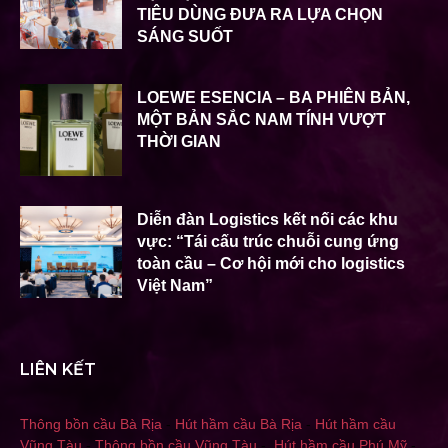
TIÊU DÙNG ĐƯA RA LỰA CHỌN
SÁNG SUỐT
LOEWE ESENCIA – BA PHIÊN BẢN,
MỘT BẢN SẮC NAM TÍNH VƯỢT
THỜI GIAN
Diễn đàn Logistics kết nối các khu
vực: “Tái cấu trúc chuỗi cung ứng
toàn cầu – Cơ hội mới cho logistics
Việt Nam”
LIÊN KẾT
Thông bồn cầu Bà Rịa
-
Hút hầm cầu Bà Rịa
-
Hút hầm cầu
Vũng Tàu
-
Thông bồn cầu Vũng Tàu
-
Hút hầm cầu Phú Mỹ
-