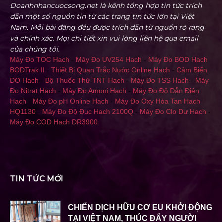
Doanhnhancuocsong.net là kênh tổng hợp tin tức trích
dẫn một số nguồn tin từ các trang tin tức lớn tại Việt
Nam. Mỗi bài đăng đều được trích dẫn từ nguồn rõ ràng
và chính xác. Mọi chi tiết xin vui lòng liên hệ qua email
của chúng tôi.
Máy Đo TOC Hach
-
Máy Đo UV254 Hach
-
Máy Đo BOD Hach
BODTrak II
-
Thiết Bị Quan Trắc Nước Online Hach
-
Cảm Biến
DO Hach
-
Bộ Thuốc Thử TNT Hach
-
Máy Đo TSS Hach
-
Máy
Đo Nitrat Hach
-
Máy Đo Amoni Hach
-
Máy Đo Độ Dẫn Điện
Hach
-
Máy Đo pH Online Hach
-
Máy Đo Oxy Hòa Tan Hach
HQ1130
-
Máy Đo Độ Đục Hach 2100Q
-
Máy Đo Clo Dư Hach
-
Máy Đo COD Hach DR3900
TIN TỨC MỚI
CHIẾN DỊCH HỮU CƠ EU KHỞI ĐỘNG
TẠI VIỆT NAM, THÚC ĐẨY NGƯỜI