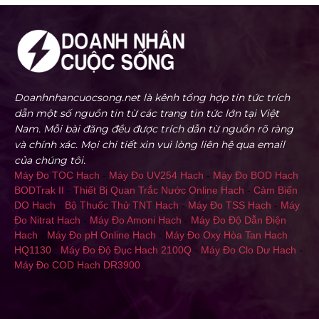
Doanhnhancuocsong.net là kênh tổng hợp tin tức trích
dẫn một số nguồn tin từ các trang tin tức lớn tại Việt
Nam. Mỗi bài đăng đều được trích dẫn từ nguồn rõ ràng
và chính xác. Mọi chi tiết xin vui lòng liên hệ qua email
của chúng tôi.
Máy Đo TOC Hach
-
Máy Đo UV254 Hach
-
Máy Đo BOD Hach
BODTrak II
-
Thiết Bị Quan Trắc Nước Online Hach
-
Cảm Biến
DO Hach
-
Bộ Thuốc Thử TNT Hach
-
Máy Đo TSS Hach
-
Máy
Đo Nitrat Hach
-
Máy Đo Amoni Hach
-
Máy Đo Độ Dẫn Điện
Hach
-
Máy Đo pH Online Hach
-
Máy Đo Oxy Hòa Tan Hach
HQ1130
-
Máy Đo Độ Đục Hach 2100Q
-
Máy Đo Clo Dư Hach
-
Máy Đo COD Hach DR3900