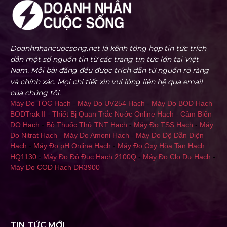
Doanhnhancuocsong.net là kênh tổng hợp tin tức trích
dẫn một số nguồn tin từ các trang tin tức lớn tại Việt
Nam. Mỗi bài đăng đều được trích dẫn từ nguồn rõ ràng
và chính xác. Mọi chi tiết xin vui lòng liên hệ qua email
của chúng tôi.
Máy Đo TOC Hach
-
Máy Đo UV254 Hach
-
Máy Đo BOD Hach
BODTrak II
-
Thiết Bị Quan Trắc Nước Online Hach
-
Cảm Biến
DO Hach
-
Bộ Thuốc Thử TNT Hach
-
Máy Đo TSS Hach
-
Máy
Đo Nitrat Hach
-
Máy Đo Amoni Hach
-
Máy Đo Độ Dẫn Điện
Hach
-
Máy Đo pH Online Hach
-
Máy Đo Oxy Hòa Tan Hach
HQ1130
-
Máy Đo Độ Đục Hach 2100Q
-
Máy Đo Clo Dư Hach
-
Máy Đo COD Hach DR3900
TIN TỨC MỚI