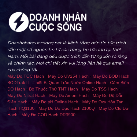
Doanhnhancuocsong.net là kênh tổng hợp tin tức trích
dẫn một số nguồn tin từ các trang tin tức lớn tại Việt
Nam. Mỗi bài đăng đều được trích dẫn từ nguồn rõ ràng
và chính xác. Mọi chi tiết xin vui lòng liên hệ qua email
của chúng tôi.
Máy Đo TOC Hach
-
Máy Đo UV254 Hach
-
Máy Đo BOD Hach
BODTrak II
-
Thiết Bị Quan Trắc Nước Online Hach
-
Cảm Biến
DO Hach
-
Bộ Thuốc Thử TNT Hach
-
Máy Đo TSS Hach
-
Máy Đo Nitrat Hach
-
Máy Đo Amoni Hach
-
Máy Đo Độ Dẫn
Điện Hach
-
Máy Đo pH Online Hach
-
Máy Đo Oxy Hòa Tan
Hach HQ1130
-
Máy Đo Độ Đục Hach 2100Q
-
Máy Đo Clo Dư
Hach
-
Máy Đo COD Hach DR3900