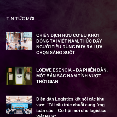
TIN TỨC MỚI
CHIẾN DỊCH HỮU CƠ EU KHỞI
ĐỘNG TẠI VIỆT NAM, THÚC ĐẨY
NGƯỜI TIÊU DÙNG ĐƯA RA LỰA
CHỌN SÁNG SUỐT
LOEWE ESENCIA – BA PHIÊN BẢN,
MỘT BẢN SẮC NAM TÍNH VƯỢT
THỜI GIAN
Diễn đàn Logistics kết nối các khu
vực: “Tái cấu trúc chuỗi cung ứng
toàn cầu – Cơ hội mới cho logistics
Việt Nam”