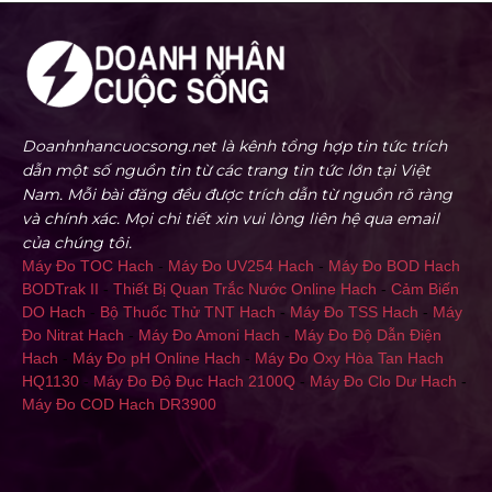
Doanhnhancuocsong.net là kênh tổng hợp tin tức trích
dẫn một số nguồn tin từ các trang tin tức lớn tại Việt
Nam. Mỗi bài đăng đều được trích dẫn từ nguồn rõ ràng
và chính xác. Mọi chi tiết xin vui lòng liên hệ qua email
của chúng tôi.
Máy Đo TOC Hach
-
Máy Đo UV254 Hach
-
Máy Đo BOD Hach
BODTrak II
-
Thiết Bị Quan Trắc Nước Online Hach
-
Cảm Biến
DO Hach
-
Bộ Thuốc Thử TNT Hach
-
Máy Đo TSS Hach
-
Máy
Đo Nitrat Hach
-
Máy Đo Amoni Hach
-
Máy Đo Độ Dẫn Điện
Hach
-
Máy Đo pH Online Hach
-
Máy Đo Oxy Hòa Tan Hach
HQ1130
-
Máy Đo Độ Đục Hach 2100Q
-
Máy Đo Clo Dư Hach
-
Máy Đo COD Hach DR3900