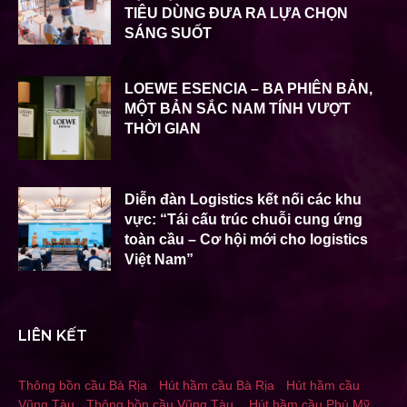
TIÊU DÙNG ĐƯA RA LỰA CHỌN
SÁNG SUỐT
LOEWE ESENCIA – BA PHIÊN BẢN,
MỘT BẢN SẮC NAM TÍNH VƯỢT
THỜI GIAN
Diễn đàn Logistics kết nối các khu
vực: “Tái cấu trúc chuỗi cung ứng
toàn cầu – Cơ hội mới cho logistics
Việt Nam”
LIÊN KẾT
Thông bồn cầu Bà Rịa
-
Hút hầm cầu Bà Rịa
-
Hút hầm cầu
Vũng Tàu
-
Thông bồn cầu Vũng Tàu
-
Hút hầm cầu Phú Mỹ
-