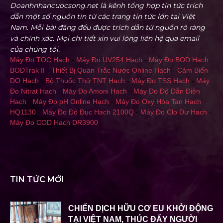
Doanhnhancuocsong.net là kênh tổng hợp tin tức trích
dẫn một số nguồn tin từ các trang tin tức lớn tại Việt
Nam. Mỗi bài đăng đều được trích dẫn từ nguồn rõ ràng
và chính xác. Mọi chi tiết xin vui lòng liên hệ qua email
của chúng tôi.
Máy Đo TOC Hach
-
Máy Đo UV254 Hach
-
Máy Đo BOD Hach
BODTrak II
-
Thiết Bị Quan Trắc Nước Online Hach
-
Cảm Biến
DO Hach
-
Bộ Thuốc Thử TNT Hach
-
Máy Đo TSS Hach
-
Máy
Đo Nitrat Hach
-
Máy Đo Amoni Hach
-
Máy Đo Độ Dẫn Điện
Hach
-
Máy Đo pH Online Hach
-
Máy Đo Oxy Hòa Tan Hach
HQ1130
-
Máy Đo Độ Đục Hach 2100Q
-
Máy Đo Clo Dư Hach
-
Máy Đo COD Hach DR3900
TIN TỨC MỚI
CHIẾN DỊCH HỮU CƠ EU KHỞI ĐỘNG
TẠI VIỆT NAM, THÚC ĐẨY NGƯỜI