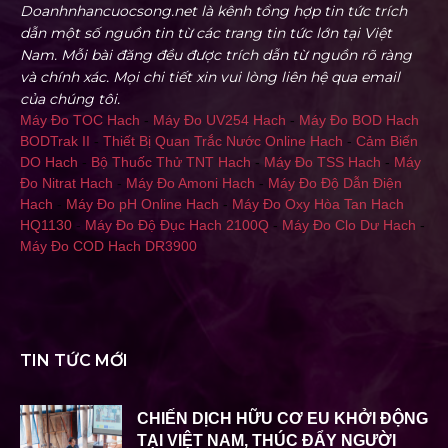
Doanhnhancuocsong.net là kênh tổng hợp tin tức trích
dẫn một số nguồn tin từ các trang tin tức lớn tại Việt
Nam. Mỗi bài đăng đều được trích dẫn từ nguồn rõ ràng
và chính xác. Mọi chi tiết xin vui lòng liên hệ qua email
của chúng tôi.
Máy Đo TOC Hach
-
Máy Đo UV254 Hach
-
Máy Đo BOD Hach
BODTrak II
-
Thiết Bị Quan Trắc Nước Online Hach
-
Cảm Biến
DO Hach
-
Bộ Thuốc Thử TNT Hach
-
Máy Đo TSS Hach
-
Máy
Đo Nitrat Hach
-
Máy Đo Amoni Hach
-
Máy Đo Độ Dẫn Điện
Hach
-
Máy Đo pH Online Hach
-
Máy Đo Oxy Hòa Tan Hach
HQ1130
-
Máy Đo Độ Đục Hach 2100Q
-
Máy Đo Clo Dư Hach
-
Máy Đo COD Hach DR3900
TIN TỨC MỚI
CHIẾN DỊCH HỮU CƠ EU KHỞI ĐỘNG
TẠI VIỆT NAM, THÚC ĐẨY NGƯỜI