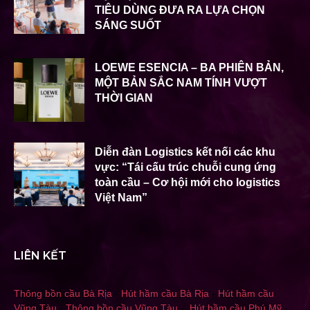
TIÊU DÙNG ĐƯA RA LỰA CHỌN
SÁNG SUỐT
LOEWE ESENCIA – BA PHIÊN BẢN,
MỘT BẢN SẮC NAM TÍNH VƯỢT
THỜI GIAN
Diễn đàn Logistics kết nối các khu
vực: “Tái cấu trúc chuỗi cung ứng
toàn cầu – Cơ hội mới cho logistics
Việt Nam”
LIÊN KẾT
Thông bồn cầu Bà Rịa
-
Hút hầm cầu Bà Rịa
-
Hút hầm cầu
Vũng Tàu
-
Thông bồn cầu Vũng Tàu
-
Hút hầm cầu Phú Mỹ
-