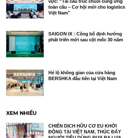
vực: “Tái cấu trúc chuỗi cung ứng
toàn cầu – Cơ hội mới cho logistics
Việt Nam”
SAIGON IX : Công bố định hướng
phát triển mới sau cột mốc 30 năm
Hé lộ không gian của cửa hàng
BERSHKA đầu tiên tại Việt Nam
XEM NHIỀU
CHIẾN DỊCH HỮU CƠ EU KHỞI
ĐỘNG TẠI VIỆT NAM, THÚC ĐẨY
NGƯỜI TIÊU DÙNG ĐƯA RA LỰA