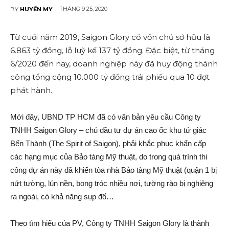
THÁNG 9 25, 2020
BY
HUYỀN MY
Từ cuối năm 2019, Saigon Glory có vốn chủ sở hữu là
6.863 tỷ đồng, lỗ luỹ kế 137 tỷ đồng. Đặc biệt, từ tháng
6/2020 đến nay, doanh nghiệp này đã huy động thành
công tổng cộng 10.000 tỷ đồng trái phiếu qua 10 đợt
phát hành.
Mới đây, UBND TP HCM đã có văn bản yêu cầu Công ty
TNHH Saigon Glory – chủ đầu tư dự án cao ốc khu tứ giác
Bến Thành (The Spirit of Saigon), phải khắc phục khẩ‌n cấ‌p
các hạng mục của Bảo tàng Mỹ thuật, do trong quá trình thi
công dự án này đã khiến tòa nhà Bảo tàng Mỹ thuật (quận 1 bị
nứt tường, lún nền, bong tróc nhiều nơi, tường rào bị nghiêng
ra ngoài, có khả năng sụp đổ…
Theo tìm hiểu của PV, Công ty TNHH Saigon Glory là thành