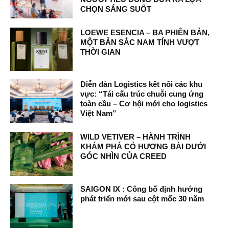
CHỌN SÁNG SUỐT
LOEWE ESENCIA – BA PHIÊN BẢN,
MỘT BẢN SẮC NAM TÍNH VƯỢT
THỜI GIAN
Diễn đàn Logistics kết nối các khu
vực: “Tái cấu trúc chuỗi cung ứng
toàn cầu – Cơ hội mới cho logistics
Việt Nam”
WILD VETIVER – HÀNH TRÌNH
KHÁM PHÁ CỎ HƯƠNG BÀI DƯỚI
GÓC NHÌN CỦA CREED
SAIGON IX : Công bố định hướng
phát triển mới sau cột mốc 30 năm