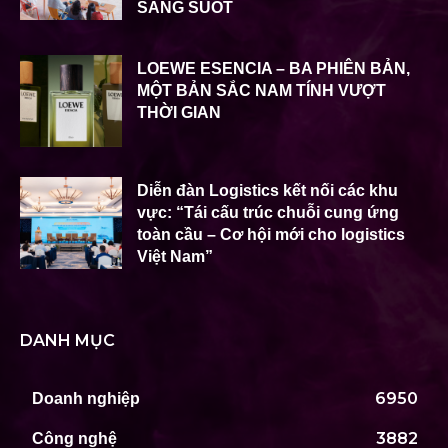
SÁNG SUỐT
LOEWE ESENCIA – BA PHIÊN BẢN,
MỘT BẢN SẮC NAM TÍNH VƯỢT
THỜI GIAN
Diễn đàn Logistics kết nối các khu
vực: “Tái cấu trúc chuỗi cung ứng
toàn cầu – Cơ hội mới cho logistics
Việt Nam”
DANH MỤC
6950
Doanh nghiệp
3882
Công nghệ