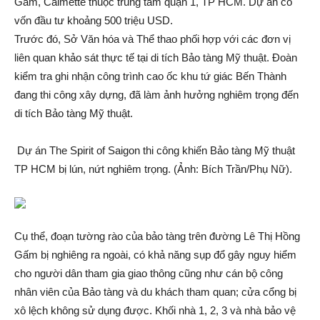
Gấm, Calmette thuộc trung tâm quận 1, TP HCM. Dự án có
vốn đầu tư khoảng 500 triệu USD.
Trước đó, Sở Văn hóa và Thể thao phối hợp với các đơn vị
liên quan khảo sá‌t thực tế tại di tích Bảo tàng Mỹ thuật. Đoàn
kiểm tra ghi nhận công trình cao ốc khu tứ giác Bến Thành
đang thi công xây dựng, đã làm ảnh hưởng ngh‌iêm trọ‌ng đến
di tích Bảo tàng Mỹ thuật.
Dự án The Spirit of Saigon thi công khiến Bảo tàng Mỹ thuật
TP HCM bị lún, nứt ngh‌iêm trọ‌ng. (Ảnh: Bích Trần/Phụ Nữ).
Cụ thể, đoạn tường rào của bảo tàng trên đường Lê Thị Hồng
Gấm bị nghiêng ra ngoài, có khả năng sụp đổ gây ngu‌y hiể‌m
cho người dân tham gia giao thông cũng như cán bộ công
nhân viên của Bảo tàng và du khách tham quan; cửa cổng bị
xô lệch không sử dụng được. Khối nhà 1, 2, 3 và nhà bảo vệ