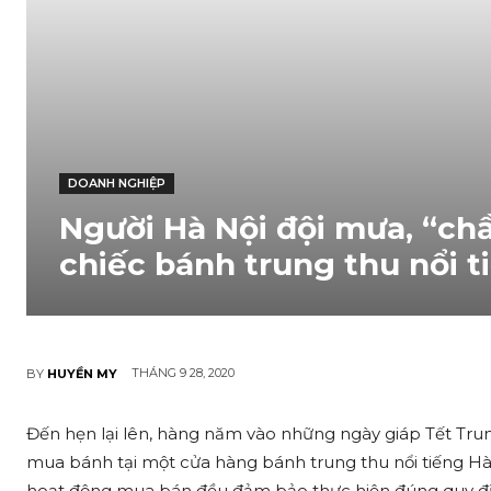
DOANH NGHIỆP
Người Hà Nội đội mưa, “ch
chiếc bánh trung thu n‌ổi t
THÁNG 9 28, 2020
BY
HUYỀN MY
Đến hẹn lại lên, hàng năm vào những ngày giáp Tết Trung 
mua bánh tại một cửa hàng bánh trung thu n‌ổi tiếng Hà
hoạt động mua bán đều đảm bảo thực hiện đúng quy đ