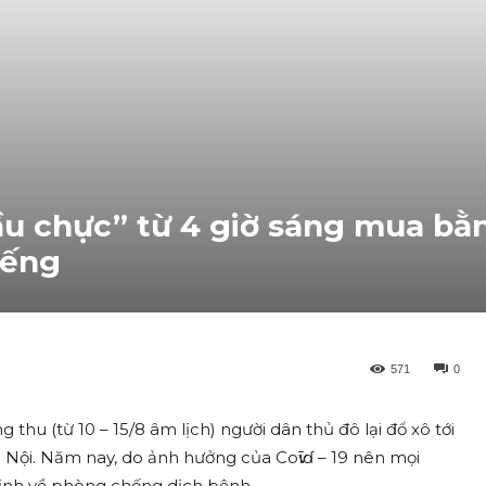
ầu chực” từ 4 giờ sáng mua bằ
iếng
571
0
thu (từ 10 – 15/8 âm lịch) người dân thủ đô lại đổ xô tới
 Nội. Năm nay, do ảnh hưởng của Coѵīɗ – 19 nên mọi
ịnh về phòng chống dịch bệnh