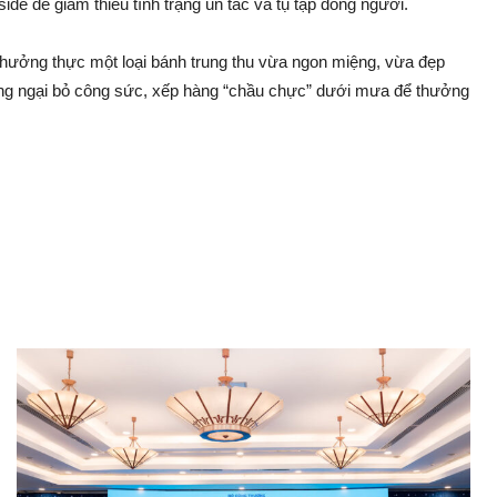
e để giảm thiểu tình trạng ùn tắc và tụ tập đông người.
thưởng thực một loại bánh trung thu vừa ngon miệng, vừa đẹp
không ngại bỏ công sức, xếp hàng “chầu chực” dưới mưa để thưởng