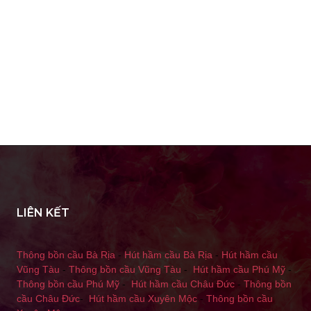
LIÊN KẾT
Thông bồn cầu Bà Rịa
-
Hút hầm cầu Bà Rịa
-
Hút hầm cầu
Vũng Tàu
-
Thông bồn cầu Vũng Tàu
-
Hút hầm cầu Phú Mỹ
-
Thông bồn cầu Phú Mỹ
-
Hút hầm cầu Châu Đức
-
Thông bồn
cầu Châu Đức
-
Hút hầm cầu Xuyên Mộc
-
Thông bồn cầu