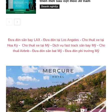
triển mới sau cột mốc 30 năm
Doanh nghiệp
Đưa đón sân bay LAX
-
Đưa đón tại Los Angeles
-
Cho thuê xe tại
Hoa Kỳ
-
Cho thuê xe tại Mỹ
-
Dịch vụ fast track sân bay Mỹ
-
Cho
thuê Airbnb
-
Đưa đón sân bat Mỹ
-
Đưa đón phi trường Mỹ