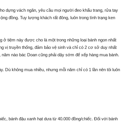
ho dựng vách ngăn, yêu cầu mọi người đeo khẩu trang, rửa tay
ng đồng. Tuy lượng khách rất đông, luôn trong tình trạng ken
ng ở tiệm này được cho là một trong những loại bánh ngon nhất
g vị truyền thống, đảm bảo vệ sinh và chỉ có 2 cơ sở duy nhất
g”, năm nào bác Doan cũng phải dậy sớm để xếp hàng mua bánh.
đây. Dù không mua nhiều, nhưng mỗi năm chỉ có 1 lần nên tôi luôn
ếc, bánh đậu xanh hạt dưa từ 40.000 đồng/chiếc. Đối với bánh