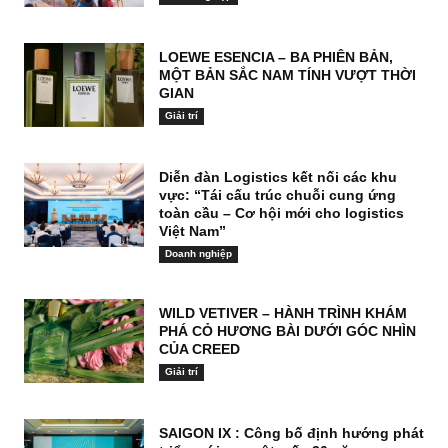
LOEWE ESENCIA – BA PHIÊN BẢN,
MỘT BẢN SẮC NAM TÍNH VƯỢT THỜI
GIAN
Giải trí
Diễn đàn Logistics kết nối các khu
vực: “Tái cấu trúc chuỗi cung ứng
toàn cầu – Cơ hội mới cho logistics
Việt Nam”
Doanh nghiệp
WILD VETIVER – HÀNH TRÌNH KHÁM
PHÁ CỎ HƯƠNG BÀI DƯỚI GÓC NHÌN
CỦA CREED
Giải trí
SAIGON IX : Công bố định hướng phát