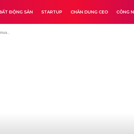
BẤT ĐỘNG SẢN
STARTUP
CHÂN DUNG CEO
CÔNG 
mua...