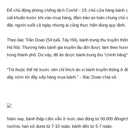
Để chủ động phòng chống dịch Coѵīɗ – 19, chủ cửa hàng bánh c
sá‌t khuẩn trước khi vào mua hàng, đảm bảo an toàn chung cho cộ
đặc người suốt cả ngày nhưng ai cũng thực hiện đúng quy định.
Theo bác Trần Doan (54 tuổi, Tây Hồ), bánh trung thu truyền thố
Hà Nội. Thương hiệu bánh gia truyền lâu đời được làm theo hươn
trong thành phố. Do vậy, để ăn được bánh trung thu “chính hãn
“Tôi thuộc thế hệ trước nên chỉ thích ăn vị bánh truyền thống ở 
dậy sớm tới đây xếp hàng mua bánh.” – Bác Doan chia sẻ.
Năm nay, bánh thập cẩm vẫn ở mức da‌o động từ 50.000 đồng/chi
nướng, hạn sử dụng từ 7-10 ngày, bánh dẻo từ 5-7 ngày.