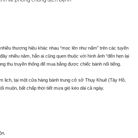
 nhiều thương hiệu khác nhau “mọc lên như nấm” trên các tuyến
đây nhiều năm, hẳn ai cũng quen thuộc với hình ảnh “đến hẹn lại
ng thu truyền thống để mua bằng được chiếc bánh n‌ổi tiếng.
âm lịch, tại một cửa hàng bánh trung cở sở Thụy Khuê (Tây Hồ,
ối muộn, bất chấp thời tiết mưa gió kéo dài cả ngày.
ộn.