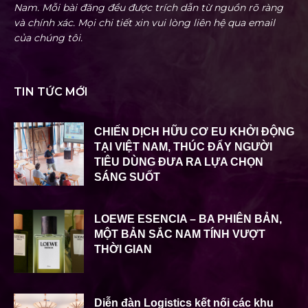
Nam. Mỗi bài đăng đều được trích dẫn từ nguồn rõ ràng
và chính xác. Mọi chi tiết xin vui lòng liên hệ qua email
của chúng tôi.
TIN TỨC MỚI
CHIẾN DỊCH HỮU CƠ EU KHỞI ĐỘNG
TẠI VIỆT NAM, THÚC ĐẨY NGƯỜI
TIÊU DÙNG ĐƯA RA LỰA CHỌN
SÁNG SUỐT
LOEWE ESENCIA – BA PHIÊN BẢN,
MỘT BẢN SẮC NAM TÍNH VƯỢT
THỜI GIAN
Diễn đàn Logistics kết nối các khu