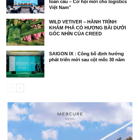
toàn cầu – Cơ hội mới cho logistics
Việt Nam”
WILD VETIVER – HÀNH TRÌNH
KHÁM PHÁ CỎ HƯƠNG BÀI DƯỚI
GÓC NHÌN CỦA CREED
SAIGON IX : Công bố định hướng
phát triển mới sau cột mốc 30 năm