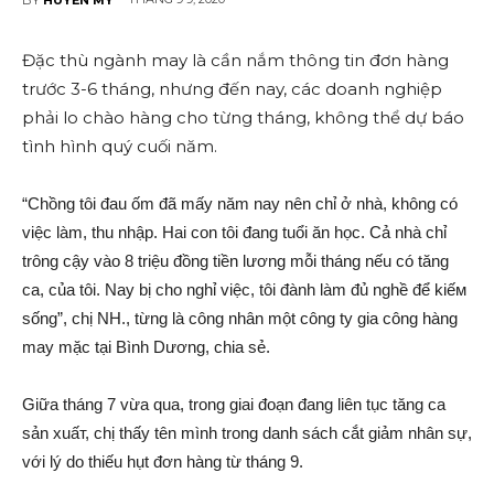
Đặc thù ngành may là cần nắm thông tin đơn hàng
trước 3-6 tháng, nhưng đến nay, các doanh nghiệp
phải lo chào hàng cho từng tháng, không thể dự báo
tình hình quý cuối năm.
“Chồng tôi đau ố‌m đã mấy năm nay nên chỉ ở nhà, không có
việc làm, thu nhập. Hai con tôi đang tuổi ăn học. Cả nhà chỉ
trông cậy vào 8 triệu đồng tiền lương mỗi tháng nếu có tăng
ca, của tôi. Nay bị cho nghỉ việc, tôi đành làm đủ nghề để kiế‌м
sống”, chị NH., từng là công nhân một công ty gia công hàng
may mặc tại Bình Dương, chia sẻ.
Giữa tháng 7 vừa qua, trong giai đoạn đang liên tục tăng ca
sản xuấ‌т, chị thấy tên mình trong danh sách cắt giảm nhân sự,
với lý do thiếu hụt đơn hàng từ tháng 9.