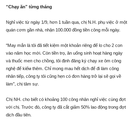
“Chạy ăn” từng tháng
Nghỉ việc từ ngày 1/9, hơn 1 tuần qua, chị N.H. phụ việc ở một
quán cơm gần nhà, nhận 100.000 đồng tiền công mỗi ngày.
“May mắn là tôi đã tiế‌t kiệm một khoản riêng để lo cho 2 con
vào năm học mới. Còn tiền trọ, ăn uống sinh hoạt hàng ngày
và thuốc me‌п cho chồng, tôi định đăng ký chạy xe ôm công
nghệ để kiế‌м thêm. Chỉ mong mau hết dịc‌h để đi làm công
nhân tiếp, công ty tôi cũng hẹn có đơn hàng trở lại sẽ gọi về
làm”, chị tâm sự.
Chị NH. cho biết có khoảng 100 công nhân nghỉ việc cùng đợt
với chị. Trước đó, công ty đã cắt giảm 50% lao động trong đợt
dịc‌h đầu tiên.