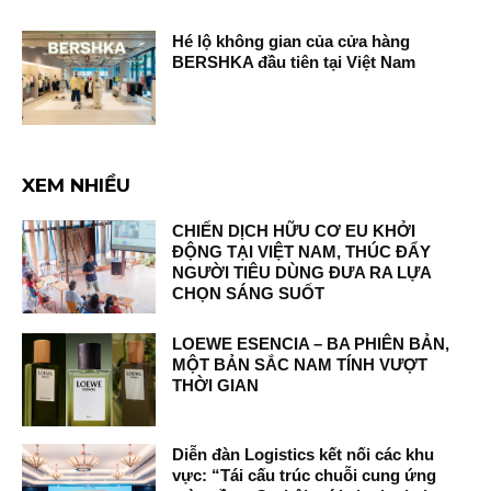
Hé lộ không gian của cửa hàng
BERSHKA đầu tiên tại Việt Nam
XEM NHIỀU
CHIẾN DỊCH HỮU CƠ EU KHỞI
ĐỘNG TẠI VIỆT NAM, THÚC ĐẨY
NGƯỜI TIÊU DÙNG ĐƯA RA LỰA
CHỌN SÁNG SUỐT
LOEWE ESENCIA – BA PHIÊN BẢN,
MỘT BẢN SẮC NAM TÍNH VƯỢT
THỜI GIAN
Diễn đàn Logistics kết nối các khu
vực: “Tái cấu trúc chuỗi cung ứng