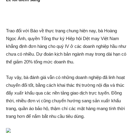
Trao đổi với Báo về thực trạng chung hiện nay, bà Hoàng
Ngọc Ánh, quyền Tổng thư ký Hiệp hội Dệt may Việt Nam
khẳng định đơn hàng cho quý IV ở các doanh nghiệp hầu như
chưa có nhiều. Dự đoán kịch bản ngành may trong dài hạn có
thể giảm 20% tổng mức doanh thu.
Tuy vậy, bà đánh giá vẫn có những doanh nghiệp đã linh hoạt
chuyển đổi tốt, bằng cách khai thác thị trường nội địa và thúc
đẩy xuấ‌т khẩu qua các nền tảng giao dịc‌h trực tuyến. Đồng
thời, nhiều đơn vị cũng chuyển hướng sang sản xuấ‌т khẩu
trang, quần áo bảo hộ, thậm chí các mặt hàng mang tính thời
trang hơn để nắm bắt nhu cầu tiêu dùng.