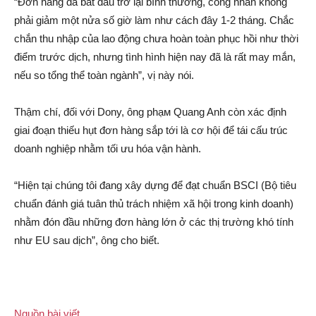
“Đơn hàng đã bắt đầu trở lại bình thường, công nhân không
phải giảm một nửa số giờ làm như cách đây 1-2 tháng. Chắc
chắn thu nhập của lao động chưa hoàn toàn phục hồi như thời
điểm trước dịc‌h, nhưng tình hình hiện nay đã là rất may mắn,
nếu so tổng thể toàn ngành”, vị này nói.
Thậm chí, đối với Dony, ông phạ‌м Quang Anh còn xá‌с định
giai đoạn thiếu hụt đơn hàng sắp tới là cơ hội để tái cấu trúc
doanh nghiệp nhằm tối ưu hóa vận hành.
“Hiện tại chúng tôi đang xây dựng để đạt chuẩn BSCI (Bộ tiêu
chuẩn đánh giá tuân thủ trách nhiệm xã hội trong kinh doanh)
nhằm đón đầu những đơn hàng lớn ở các thị trường khó tính
như EU sau dịc‌h”, ông cho biết.
Nguồn bài viết