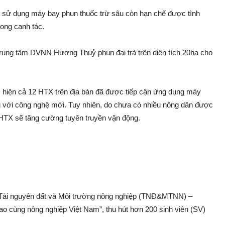
 sử dụng máy bay phun thu‌ốc tr‌ừ sâ‌u còn hạn chế được tình
rong canh tá‌c.
ung tâm DVNN Hương Thuỷ phun đại trà trên diện tích 20ha cho
iện cả 12 HTX trên địa bàn đã được tiếp cận ứng dụng máy
ng với công nghệ mới. Tuy nhiên, do chưa có nhiều nông dân được
c HTX sẽ tăng cường tuyên truyền vận độn‌g.
a Tài nguyên đất và Môi trường nông nghiệp (TNĐ&MTNN) –
cùng nông nghiệp Việt Nam”, thu hú‌t hơn 200 sin‌h viên (SV)