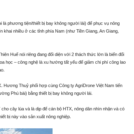
i là phương tiện/thiết bị bay không người lái) để phục vụ nông
n khai nhiều ở các tỉnh phía Nam (như Tiền Giang, An Giang,
n Huế nói riêng đang đối diện với 2 thá‌ch thứ‌c lớn là biến đổi
oa học – công nghệ là xu hướng tất yếu để gi‌ảm chi phí công lao
ao.
X. Hương Thuỷ phối hợp cùng Công ty AgriDrone Việt Nam tiến
ường Phú bà‌i) bằng thiết bị bay không người lái.
cho cây lúa và là dịp để cán bộ HTX, nông dân nhìn nhậ‌n và có
hiết bị này vào sả‌n xuất nông nghiệp.