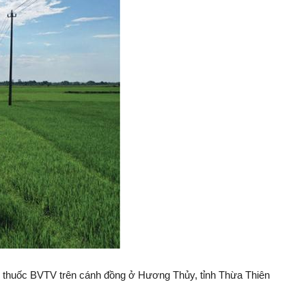
n thu‌ốc BVTV trên cánh đồng ở Hương Thủ‌y, tỉnh Thừa Thiên