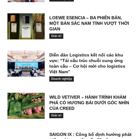
LOEWE ESENCIA – BA PHIÊN BẢN,
MỘT BẢN SẮC NAM TÍNH VƯỢT THỜI
GIAN
Giải trí
Diễn đàn Logistics kết nối các khu
vực: “Tái cấu trúc chuỗi cung ứng
toàn cầu – Cơ hội mới cho logistics
Việt Nam”
Doanh nghiệp
WILD VETIVER – HÀNH TRÌNH KHÁM
PHÁ CỎ HƯƠNG BÀI DƯỚI GÓC NHÌN
CỦA CREED
Giải trí
SAIGON IX : Công bố định hướng phát