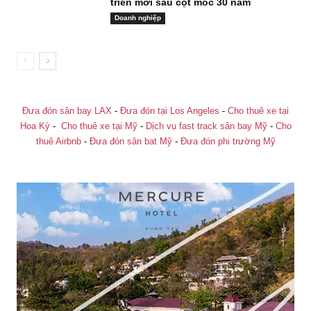
triển mới sau cột mốc 30 năm
Doanh nghiệp
Đưa đón sân bay LAX
-
Đưa đón tại Los Angeles
-
Cho thuê xe tại
Hoa Kỳ
-
Cho thuê xe tại Mỹ
-
Dịch vụ fast track sân bay Mỹ
-
Cho
thuê Airbnb
-
Đưa đón sân bat Mỹ
-
Đưa đón phi trường Mỹ