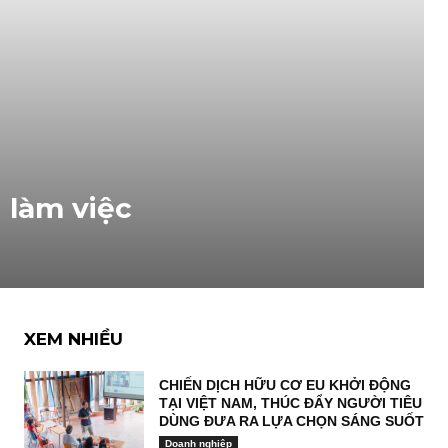
 làm việc
XEM NHIỀU
CHIẾN DỊCH HỮU CƠ EU KHỞI ĐỘNG
TẠI VIỆT NAM, THÚC ĐẨY NGƯỜI TIÊU
DÙNG ĐƯA RA LỰA CHỌN SÁNG SUỐT
Doanh nghiệp