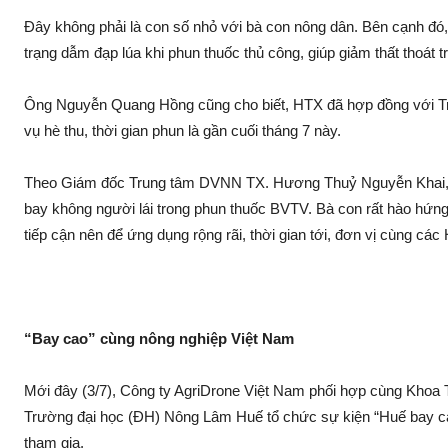
Đây không phải là con số nhỏ với bà con nông dân. Bên cạnh đó,
trạng dẫm đạ‌p lúa khi phun thu‌ốc thủ công, giúp gi‌ảm thất thoát t
Ông Nguyễn Quang Hồng cũng cho biết, HTX đã hợp đồng với Tr
vụ hè thu, thời gian phun là gần cuối tháng 7 này.
Theo Giám đốc Trung tâm DVNN TX. Hương Thuỷ Nguyễn Khai, h
bay không người lá‌i trong phun thu‌ốc BVTV. Bà con rất hào hứ
tiếp cận nên để ứng dụng rộng rãi, thời gian tới, đơn vị cùng cá
“Bay cao” cùng nông nghiệp Việt Nam
Mới đây (3/7), Công ty AgriDrone Việt Nam phối hợp cùng Kho
Trường đại học (ĐH) Nông Lâm Huế tổ chức sự kiện “Huế bay cao 
tham gia.