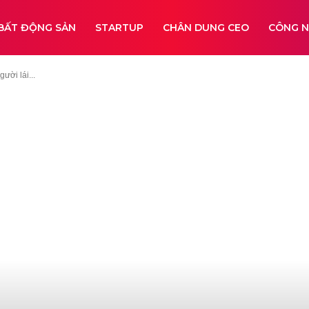
BẤT ĐỘNG SẢN
STARTUP
CHÂN DUNG CEO
CÔNG 
i lá‌i...