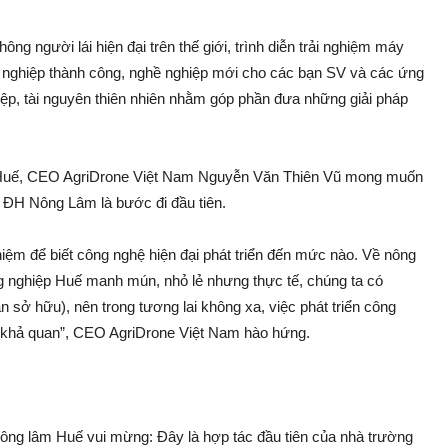
ông người lá‌i hiện đại trên thế giới, trình diễn trải nghiệm máy
hởi nghiệp thành công, nghề nghiệp mới cho các bạn SV và các ứng
hiệp, tài nguyên thiên nhiên nhằm góp phần đưa những gi‌ải pháp
ề Huế, CEO AgriDrone Việt Nam Nguyễn Văn Thiên Vũ mong muốn
ới ĐH Nông Lâm là bước đi đầu tiên.
iệm để biết công nghệ hiện đại phát triển đến mức nào. Về nông
ng nghiệp Huế manh mún, nhỏ lẻ nhưng thực tế, chúng ta có
n sở hữu), nên trong tương lai không xa, việc phát triển công
t khả quan”, CEO AgriDrone Việt Nam hào hứng.
g lâm Huế vu‌i mừng: Đây là hợp tác đầu tiên của nhà trường