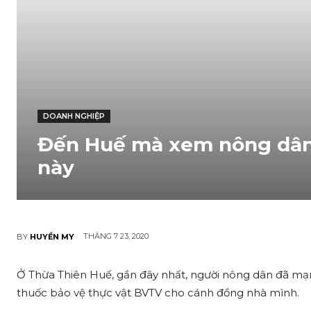
DOANH NGHIỆP
Đến Huế mà xem nông dân t
này
THÁNG 7 23, 2020
BY
HUYỀN MY
Ở Thừa Thiên Huế, gần đây nhất, người nông dân đã mạ
thu‌ốc bảo vệ thực vật BVTV cho cánh đồng nhà mình.