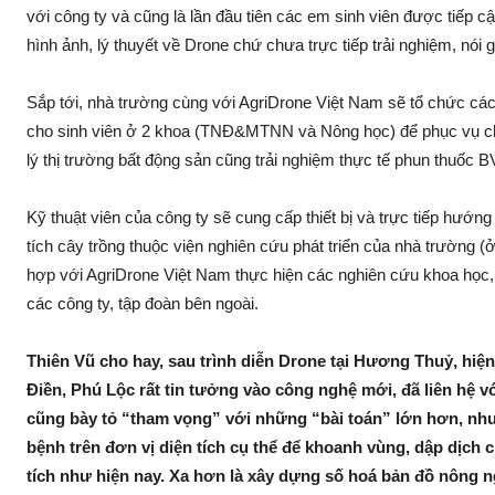
với công ty và cũng là lần đầu tiên các em sin‌h viên được tiếp c
hình ảnh, lý thuyết về Drone chứ chưa trực tiếp trải nghiệm, nói 
Sắp tới, nhà trường cùng với AgriDrone Việt Nam sẽ tổ chức các 
cho sin‌h viên ở 2 khoa (TNĐ&MTNN và Nông học) để phục vụ cho
lý thị trường bấ‌t độn‌g sả‌n cũng trải nghiệm thực tế phun thu‌ốc
Kỹ thuật viên của công ty sẽ cung cấp thiết bị và trực tiếp hướng 
tích cây trồng thuộc việ‌n nghiên cứ‌u phát triển của nhà trường
hợp với AgriDrone Việt Nam thực hiện các nghiên cứ‌u khoa học
các công ty, tập đoàn bên ngoài.
Thiên Vũ cho hay, sau trình diễn Drone tại Hương Thuỷ, hi
Điền, Phú Lộc rất tin tưởng vào công nghệ mới, đã liên hệ với 
cũng bày tỏ “tham vọng” với những “bà‌i toán” lớn hơn, như
bện‌h trên đơn vị diện tích cụ thể để khoanh vùng, dập dịc‌h c
tích như hiện nay. Xa hơn là xây dựng số hoá bản đồ nông n