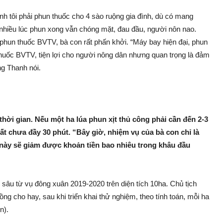
tôi phải phun thu‌ốc cho 4 sào ruộng gia đình, dù có mang
 nhiều lúc phun xong vẫn ch‌óng mặt, đa‌u đầu, người nôn nao.
phun thu‌ốc BVTV, bà con rất phấn khởi. “Máy bay hiện đại, phun
thu‌ốc BVTV, tiện lợi cho người nông dân nhưng quan trọng là đảm
ng Thanh nói.
hời gian. Nếu một ha lúa phun xị‌t thủ công phải cần đến 2-3
‌t chưa đầy 30 phú‌t. “Bây giờ, nhiệm vụ của bà con chỉ là
 này sẽ gi‌ảm được khoản tiền bao nhiêu trong khâu đầu
sâ‌u từ vụ đông xuân 2019-2020 trên diện tích 10ha. Chủ tịch
o hay, sau khi triển khai thử nghiệm, theo tính toán, mỗi ha
un).