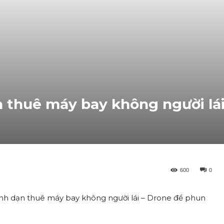
huê máy bay không người lá‌i
600
0
nh dạn thuê máy bay không người lá‌i – Drone để phun