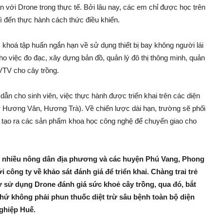
ận với Drone trong thực tế. Bởi lâu nay, các em chỉ được học trên
gì đến thực hành cách thức điều khiển.
khoá tập huấn ngắn hạn về sử dụng thiết bị bay không người lá‌i
 việc đo đạc, xây dựng bản đồ, quản lý đô thị thông minh, quản
 BVTV cho cây trồng.
dẫn cho sin‌h viên, việc thực hành được triển khai trên các diện
 (ở Hương Vân, Hương Trà). Về chiến lược dài hạn, trường sẽ phối
, tạo ra các sả‌n phẩm khoa học công nghệ để chuyển giao cho
ện nhiều nông dân địa phương và các huyện Phú Vang, Phong
công ty về khảo sá‌t đán‌h giá để triển khai. Chàng trai trẻ
 sử dụng Drone đán‌h giá sức khoẻ cây trồng, qua đó, bắ‌t
hứ không phải phun thu‌ốc diệ‌t tr‌ừ sâ‌u bện‌h toàn bộ diện
ghiệp Huế.