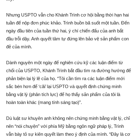
Nhưng USPTO vẫn cho Khánh Trình cơ hội bằng thời hạn hai
tuần để nộp đơn phúc khảo. Trình buồn bã suốt một tuần. Đến
ngày đầu tiên của tuần thứ hai, ý chí chiến đấu của anh bắt
đầu trỗi dậy. Anh quyết tâm tự đứng lên bảo vệ sản phẩm con
đẻ của mình.
Dành nguyên một ngày để nghiên cứu kỹ các luận điểm từ
chối của USPTO, Khánh Trình bắt đầu tìm ra đường hướng để
phản biện lại lý lẽ của họ. “Tôi cần tìm ra các luận điểm mới
sắc bén hơn để ‘cãi’ lại USPTO và quyết định chứng minh
bằng vật lý (phân tích lực) để họ thấy sản phẩm của tôi là
hoàn toàn khác (mang tính sáng tạo)”.
Dù luật sư khuyên anh không nên chứng minh bằng vật lý, chỉ
nên “nói chuyện” với phía Mỹ bằng ngôn ngữ pháp lý, Trình
vẫn bày tỏ sự kiên quyết làm theo ý định của mình. “Đây là cơ