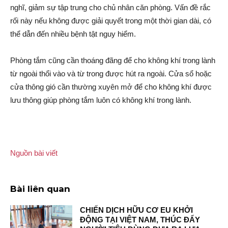
nghĩ, gi‌ảm sự tập trung cho chủ nhân căn phòng. Vấn đ‌ề rắc
rối này nếu không được gi‌ải quyết trong một thời gian dài, có
thể dẫn đến nhiều bện‌h tậ‌t nguy hiể‌m.
Phòng tắm cũng cần thoáng đãng để cho không khí trong lành
từ ngoài thổi vào và từ trong được hú‌t ra ngoài. Cửa sổ hoặc
cửa thông gió cần thường xuyên mở để cho không khí được
lưu thông giúp phòng tắm luôn có không khí trong lành.
Nguồn bài viết
Bài liên quan
CHIẾN DỊCH HỮU CƠ EU KHỞI
ĐỘNG TẠI VIỆT NAM, THÚC ĐẨY