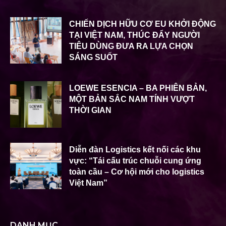
CHIẾN DỊCH HỮU CƠ EU KHỞI ĐỘNG
TẠI VIỆT NAM, THÚC ĐẨY NGƯỜI
TIÊU DÙNG ĐƯA RA LỰA CHỌN
SÁNG SUỐT
LOEWE ESENCIA – BA PHIÊN BẢN,
MỘT BẢN SẮC NAM TÍNH VƯỢT
THỜI GIAN
Diễn đàn Logistics kết nối các khu
vực: “Tái cấu trúc chuỗi cung ứng
toàn cầu – Cơ hội mới cho logistics
Việt Nam”
DANH MỤC