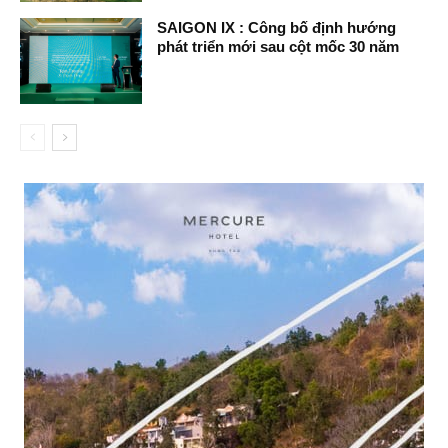
SAIGON IX : Công bố định hướng
phát triển mới sau cột mốc 30 năm