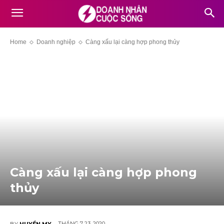
Home
Doanh nghiệp
Càng xấ‌u lại càng hợp phong thủ‌y
Càng xấ‌u lại càng hợp phong
thủ‌y
THÁNG 7 23, 2020
BY
HUYỀN MY