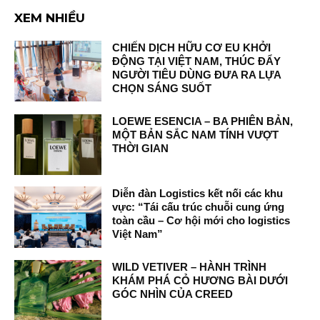
XEM NHIỀU
CHIẾN DỊCH HỮU CƠ EU KHỞI
ĐỘNG TẠI VIỆT NAM, THÚC ĐẨY
NGƯỜI TIÊU DÙNG ĐƯA RA LỰA
CHỌN SÁNG SUỐT
LOEWE ESENCIA – BA PHIÊN BẢN,
MỘT BẢN SẮC NAM TÍNH VƯỢT
THỜI GIAN
Diễn đàn Logistics kết nối các khu
vực: “Tái cấu trúc chuỗi cung ứng
toàn cầu – Cơ hội mới cho logistics
Việt Nam”
WILD VETIVER – HÀNH TRÌNH
KHÁM PHÁ CỎ HƯƠNG BÀI DƯỚI
GÓC NHÌN CỦA CREED